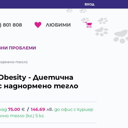
ВХОД
ЛЮБИМИ
) 801 808
ВНИ ПРОБЛЕМИ
аднормено тегло
 Obesity - Диетична
 с наднормено тегло
над
75.00
€
/
146.69
лв.
до офис с куриер
о тегло (кг.) 5 кг.