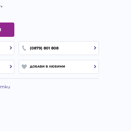
.
И
(0879) 801 808
ДОБАВИ В ЛЮБИМИ
Котки