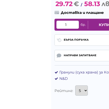
29.72
€
58.13
лв
/
Доставка и плащане
бр.
КУП
БЪРЗА ПОРЪЧКА
НАПРАВИ ЗАПИТВАНЕ
Гранули (суха храна) за 
N&D
Рейтинг: