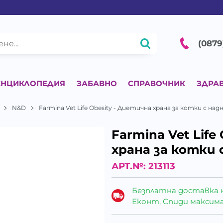
(0879
ЕНЦИКЛОПЕДИЯ
ЗАБАВНО
СПРАВОЧНИК
ЗДРА
N&D
Farmina Vet Life Obesity - Диетична храна за котки с н
Farmina Vet Life
храна за котки
АРТ.№:
213113
Безплатна доставка 
Еконт, Спиди максималн