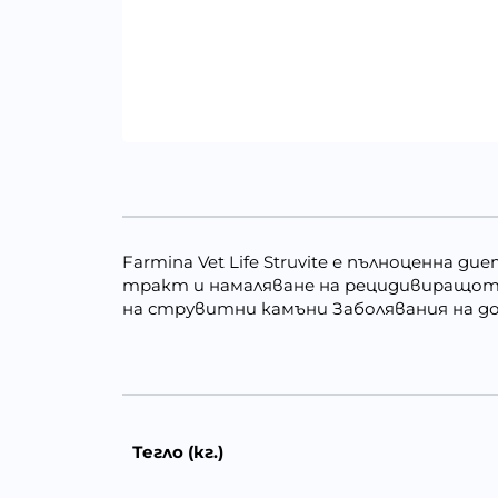
Farmina Vet Life Struvite е пълноценна 
тракт и намаляване на рецидивиращото
на струвитни камъни Заболявания на д
Тегло (кг.)