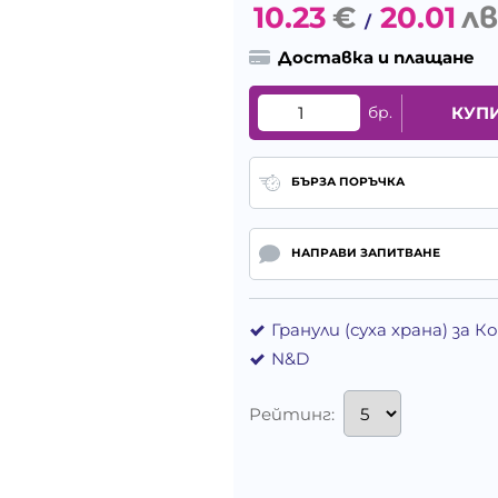
10.23
€
20.01
лв
/
Доставка и плащане
бр.
КУП
БЪРЗА ПОРЪЧКА
НАПРАВИ ЗАПИТВАНЕ
Гранули (суха храна) за 
N&D
Рейтинг: