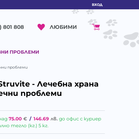
ВХОД
ЛЮБИМИ
) 801 808
ВНИ ПРОБЛЕМИ
речни проблеми
 Struvite - Лечебна храна
речни проблеми
над
75.00
€
/
146.69
лв.
до офис с куриер
о тегло (кг.) 5 кг.