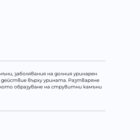
амъни, заболявания на долния уринарен
 действие върху урината. Разтваряне
рното образуване на струвитни камъни