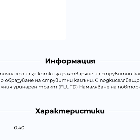
Информация
диетична храна за котки за разтваряне на струвитни к
 образуване на струвитни камъни. С подкиселяващо
олния уринарен тракт (FLUTD) Намаляване на повто
Характеристики
0.40