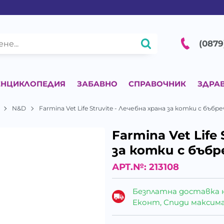
(0879
ЕНЦИКЛОПЕДИЯ
ЗАБАВНО
СПРАВОЧНИК
ЗДРА
N&D
Farmina Vet Life Struvite - Лечебна храна за котки с бъб
Farmina Vet Life
за котки с бъб
АРТ.№:
213108
Безплатна доставка 
Еконт, Спиди максималн