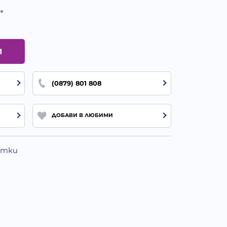
.
И
(0879) 801 808
ДОБАВИ В ЛЮБИМИ
Котки