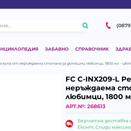
(0879
ЕНЦИКЛОПЕДИЯ
ЗАБАВНО
СПРАВОЧНИК
ЗДРА
на купа от неръждаема стомана за домашни любимци, 1800 мл - цвя
FC C-INX209-L Р
неръждаема ст
любимци, 1800 м
АРТ.№:
268613
Безплатна доставка 
Еконт, Спиди максималн