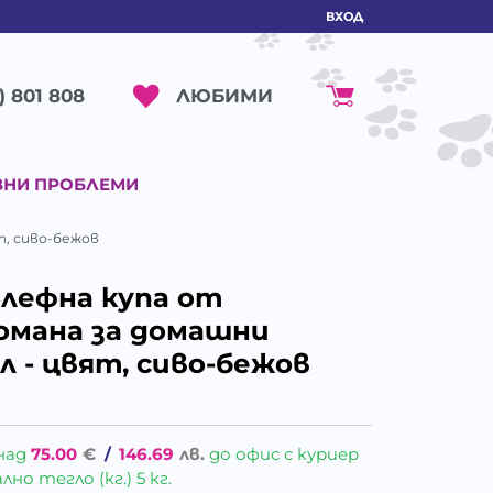
ВХОД
ЛЮБИМИ
) 801 808
ВНИ ПРОБЛЕМИ
т, сиво-бежов
елефна купа от
омана за домашни
л - цвят, сиво-бежов
над
75.00
€
/
146.69
лв.
до офис с куриер
о тегло (кг.) 5 кг.