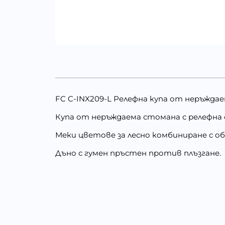
FC C-INX209-L Релефна купа от неръждае
Купа от неръждаема стомана с релефна
Меки цветове за лесно комбиниране с о
Дъно с гумен пръстен против плъзгане.