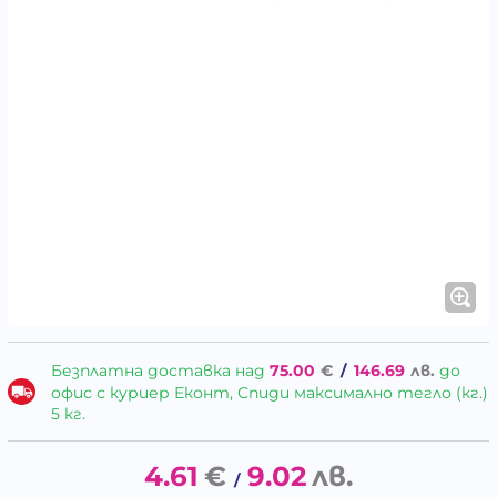
Безплатна доставка над
75.00
€
/
146.69
лв.
до
офис с куриер Еконт, Спиди максимално тегло (кг.)
5 кг.
4.61
€
9.02
лв.
/