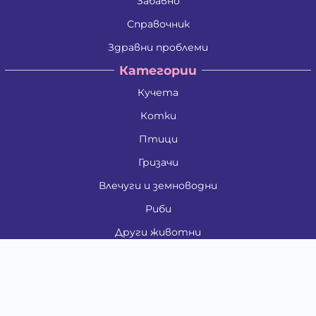
Забавно
Справочник
Здравни проблеми
Категории
Кучета
Котки
Птици
Гризачи
Влечуги и земноводни
Риби
Други животни
За стопани
Контакти
"ИНСЪРТ.БГ" ООД