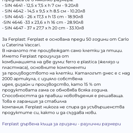
- SIN 4641 - 12,5 х 7,5 х h 7 см - 9.20лв
- SIN 4642 - 14,5 х 9,5 х h 8.5 см - 10.20лв
- SIN 4645 - 26 x 17,3 x h 13 cm - 18.90лв
-SIN 4646 -33 x 23,6 x h 16 cm - 28.90лв
- SIN 4647 - 37 x 27,7 x h 20 cm - 33.10лв
За Ferplast: Ferplast е основана преди 50 години от Carlo
и Caterina Vaccari.
В началото те произвеждат само клетки за птици.
Името Ferplast произлиза от
комбинацията на две думи: ferro e plastica (желязо и
пластмаса), основните компоненти
за производството на клетки. Каталогът днес е с над
2000 артикула, с изцяло собствена
идея, дизайн и производство, като 15 % от
продуктовата гама се обновява всяка година.
Способността да правиш нововъдения е решаваща.
Това е гаранция за стабилна
компания. Ferplast никога не спира да усъвършенства
продуктите си, както и да създава нови.
Ferplast дървена къща за гризачи - различни размери