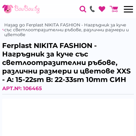
Назад до Ferplast NIKITA FASHION - Нагръдник за куче
със светлоотразителни ръбове, различни размери и
цветове
Ferplast NIKITA FASHION -
Нагръдник за куче със
светлоотразителни ръбове,
различни размери и цветове XXS
- A: 15-22sm B: 22-33sm 10mm СИН
АРТ.№:
106465