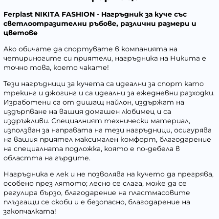
Ferplast NIKITA FASHION - Нагръдник за куче със
светлоотразителни ръбове, различни размери и
цветове
Ако обичате да спортувате в компанията на
четириногите си приятели, нагръдника на Никита е
точно това, което чакате!
Тези нагръдници за кучета са идеални за спорт като
трекинг и джогинг и са идеални за ежедневни разходки.
Изработени са от дишащ найлон, издържат на
издърпване на вашия домашен любимец и са
издръжливи. Специалният технически материал,
използван за направата на тези нагръдници, осигурява
на вашия приятел максимален комфорт, благодарение
на специалната подложка, която е по-дебела в
областта на гърдите.
Нагръдника е лек и не позволява на кучето да прегрява,
особено през лятото; лесно се слага, може да се
регулира бързо, благодарение на пластмасовите
плъзгащи се скоби и е безопасно, благодарение на
закопчалката!