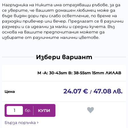
Нагръдника на Никита има отразяващи ръбове, за да
се уверите, че вашият домашен любимец може да
бъде видян дори при слабо осветление, по време на
разходки привечер или вечер. Предлагат се в различни
размери и са идеални за малки и средни кучета. Въз
основа на вашите предпочитания можете да
избирате от различните налични цветове.
Избери вариант
M -A: 30-43sm B: 38-55sm 15mm ЛИЛАВ
24.07
€
47.08
лв.
/
бр.
КУПИ
Бърза поръчка