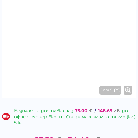
1 от 5
Безплатна доставка над
75.00
€
/
146.69
лв.
до
офис с куриер Еконт, Спиди максимално тегло (кг.)
5 кг.