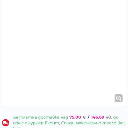
Безплатна доставка над
75.00
€
/
146.69
лв.
до
офис с куриер Еконт, Спиди максимално тегло (кг.)