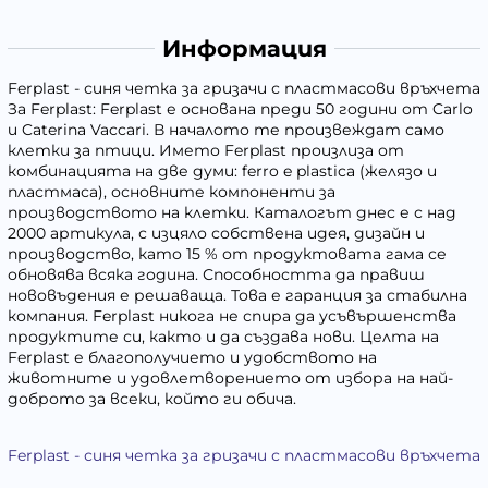
Информация
Ferplast - синя четка за гризачи с пластмасови връхчета
За Ferplast: Ferplast е основана преди 50 години от Carlo
и Caterina Vaccari. В началото те произвеждат само
клетки за птици. Името Ferplast произлиза от
комбинацията на две думи: ferro e plastica (желязо и
пластмаса), основните компоненти за
производството на клетки. Каталогът днес е с над
2000 артикула, с изцяло собствена идея, дизайн и
производство, като 15 % от продуктовата гама се
обновява всяка година. Способността да правиш
нововъдения е решаваща. Това е гаранция за стабилна
компания. Ferplast никога не спира да усъвършенства
продуктите си, както и да създава нови. Целта на
Ferplast е благополучието и удобството на
животните и удовлетворението от избора на най-
доброто за всеки, който ги обича.
Ferplast - синя четка за гризачи с пластмасови връхчета