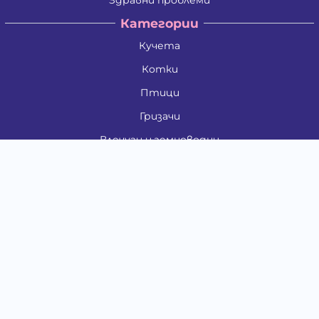
Категории
Кучета
Котки
Птици
Гризачи
Влечуги и земноводни
Риби
Други животни
За стопани
Контакти
"ИНСЪРТ.БГ" ООД
Тел.:
0879 801 808
E-mail:
shop#at#baubau.bg