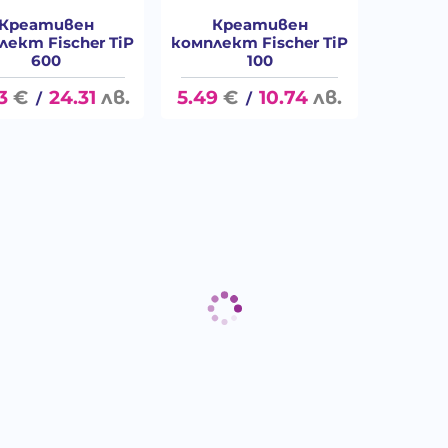
Креативен
Креативен
лект Fischer TiP
комплект Fischer TiP
600
100
3
€
24.31
лв.
5.49
€
10.74
лв.
/
/