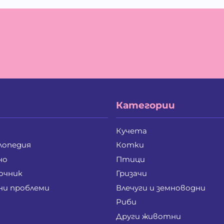
Категории
Кучета
лопедия
Котки
но
Птици
очник
Гризачи
ни проблеми
Влечуги и земноводни
Риби
Други животни