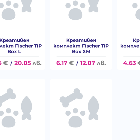
Креативен
Креативен
Кр
лект Fischer TiP
комплект Fischer TiP
комплек
Box L
Box XM
5
€
20.05
лв.
6.17
€
12.07
лв.
4.63
/
/