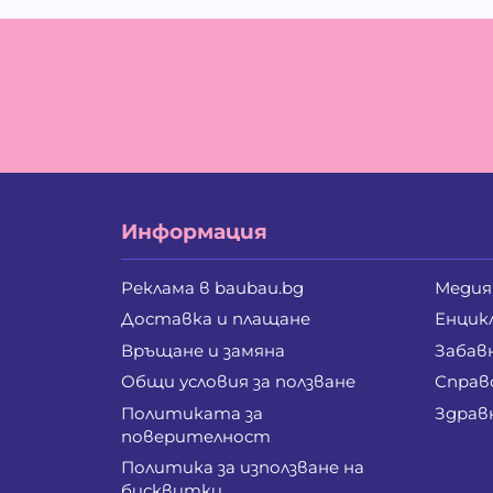
Информация
Реклама в baubau.bg
Медия
Доставка и плащане
Енцик
Връщане и замяна
Забав
Общи условия за ползване
Справ
Политиката за
Здрав
поверителност
Политика за използване на
бисквитки