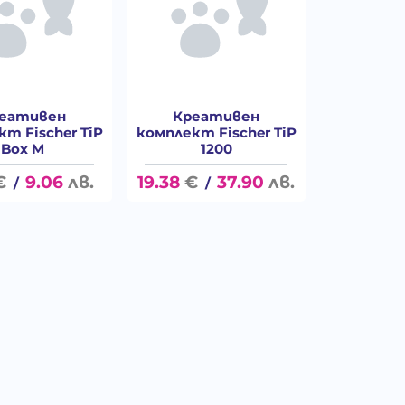
еативен
Креативен
т Fischer TiP
комплект Fischer TiP
Box M
1200
€
9.06
лв.
19.38
€
37.90
лв.
/
/