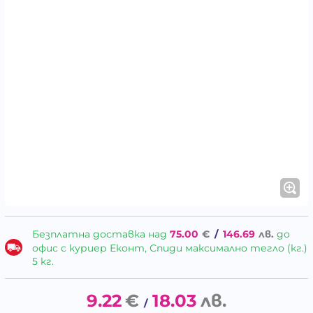
Безплатна доставка над
75.00
€
/
146.69
лв.
до
офис с куриер Еконт, Спиди максимално тегло (кг.)
5 кг.
9.22
€
18.03
лв.
/