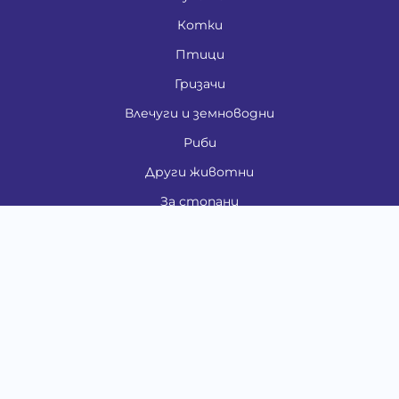
Котки
Птици
Гризачи
Влечуги и земноводни
Риби
Други животни
За стопани
Контакти
"ИНСЪРТ.БГ" ООД
Тел.:
0879 801 808
E-mail:
shop#at#baubau.bg