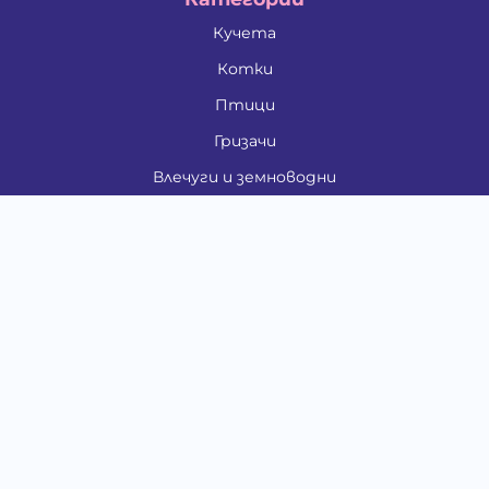
Кучета
Котки
Птици
Гризачи
Влечуги и земноводни
Риби
Други животни
За стопани
Контакти
"ИНСЪРТ.БГ" ООД
Тел.:
0879 801 808
E-mail:
shop#at#baubau.bg