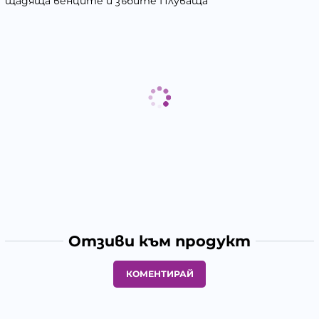
щадяща венците и зъбите Плуваща
Отзиви към продукт
КОМЕНТИРАЙ