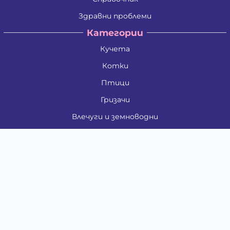
Здравни проблеми
Категории
Кучета
Котки
Птици
Гризачи
Влечуги и земноводни
Риби
Други животни
За стопани
Контакти
"ИНСЪРТ.БГ" ООД
Тел.:
0879 801 808