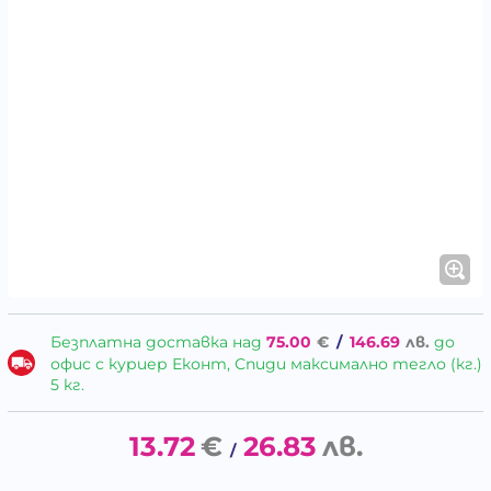
Безплатна доставка над
75.00
€
/
146.69
лв.
до
офис с куриер Еконт, Спиди максимално тегло (кг.)
5 кг.
13.72
€
26.83
лв.
/