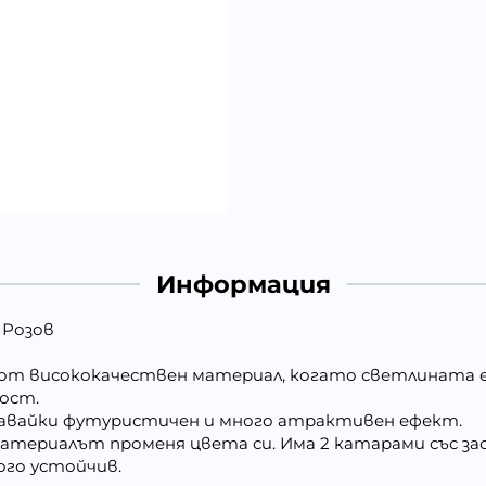
Информация
, Розов
 от висококачествен материал, когато светлината е
мост.
давайки футуристичен и много атрактивен ефект.
атериалът променя цвета си. Има 2 катарами със за
ого устойчив.