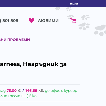
ВХОД
ЛЮБИМИ
) 801 808
ВНИ ПРОБЛЕМИ
Harness, Нагръдник за
над
75.00
€
/
146.69
лв.
до офис с куриер
о тегло (кг.) 5 кг.