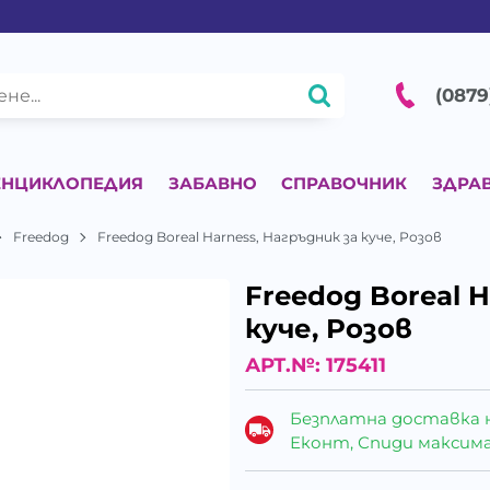
(0879
ЕНЦИКЛОПЕДИЯ
ЗАБАВНО
СПРАВОЧНИК
ЗДРА
Freedog
Freedog Boreal Harness, Нагръдник за куче, Розов
Freedog Boreal 
куче, Розов
АРТ.№:
175411
Безплатна доставка 
Еконт, Спиди максималн