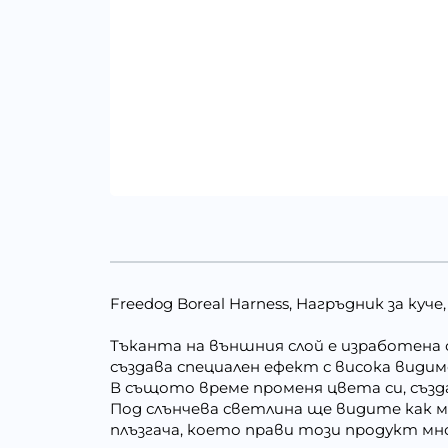
Freedog Boreal Harness, Нагръдник за куче
Тъканта на външния слой е изработена
създава специален ефект с висока види
В същото време променя цвета си, съз
Под слънчева светлина ще видите как м
плъзгача, което прави този продукт мн