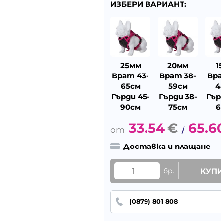
ИЗБЕРИ ВАРИАНТ:
25мм
20мм
1
Врат 43-
Врат 38-
Вра
65см
59см
4
Гърди 45-
Гърди 38-
Гър
90см
75см
6
33.54
€
65.6
/
Доставка и плащане
бр.
КУП
(0879) 801 808