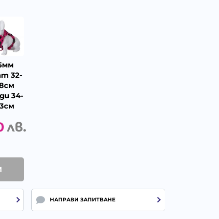
5мм
т 32-
8см
ди 34-
3см
0
лв.
И
НАПРАВИ ЗАПИТВАНЕ