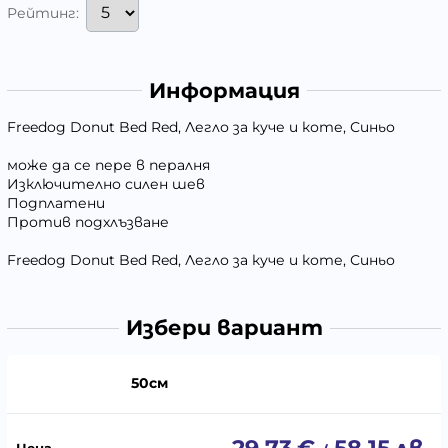
Рейтинг:
Информация
Freedog Donut Bed Red, Легло за куче и коте, Синьо
може да се пере в пералня
Изключително силен шев
Подплатени
Против подхлъзване
Freedog Donut Bed Red, Легло за куче и коте, Синьо
Избери вариант
50см
29.73
€
58.15
лв.