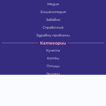
Медия
Енциклопедия
Забавно
Справочник
Здравни проблеми
Категории
Кучета
Котки
Птици
Гризачи
Влечуги и земноводни
Риби
Други животни
За стопани