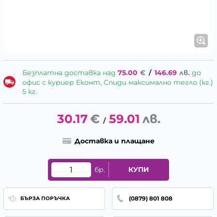
Безплатна доставка над
75.00
€
/
146.69
лв.
до
офис с куриер Еконт, Спиди максимално тегло (кг.)
5 кг.
30.17
€
59.01
лв.
/
Доставка и плащане
бр.
КУПИ
(0879) 801 808
БЪРЗА ПОРЪЧКА