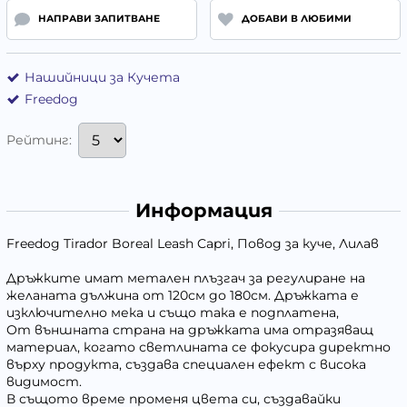
НАПРАВИ ЗАПИТВАНЕ
ДОБАВИ В ЛЮБИМИ
Нашийници за Кучета
Freedog
Рейтинг:
Информация
Freedog Tirador Boreal Leash Capri, Повод за куче, Лилав
Дръжките имат метален плъзгач за регулиране на
желаната дължина от 120см до 180см. Дръжката е
изключително мека и също така е подплатена,
От външната страна на дръжката има отразяващ
материал, когато светлината се фокусира директно
върху продукта, създава специален ефект с висока
видимост.
В същото време променя цвета си, създавайки