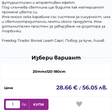
футуристичен и атрактивен ефект.
Под слънчева светлина ще видите как материалът
променя цвета си.
Има много лека карабина със система за сигурност, има
и светлоотразителни ленти около продукта. Има
допълнителен пръстен за завързване на дозатора за
торбички.
Freedog Tirador Boreal Leash Capri, Повод за куче, Лилав
Избери вариант
20mmx120-180cm
28.66
€
56.05
лв.
/
бр.
КУПИ