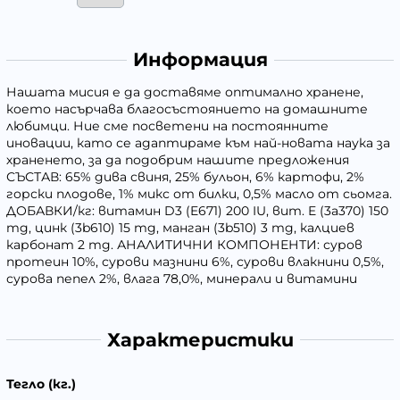
Информация
Нашата мисия е да доставяме оптимално хранене,
което насърчава благосъстоянието на домашните
любимци. Ние сме посветени на постоянните
иновации, като се адаптираме към най-новата наука за
храненето, за да подобрим нашите предложения
СЪСТАВ: 65% дива свиня, 25% бульон, 6% картофи, 2%
горски плодове, 1% микс от билки, 0,5% масло от сьомга.
ДОБАВКИ/кг: витамин D3 (E671) 200 IU, вит. E (3a370) 150
mg, цинк (3b610) 15 mg, манган (3b510) 3 mg, калциев
карбонат 2 mg. АНАЛИТИЧНИ КОМПОНЕНТИ: суров
протеин 10%, сурови мазнини 6%, сурови влакнини 0,5%,
сурова пепел 2%, влага 78,0%, минерали и витамини
Характеристики
Тегло (кг.)