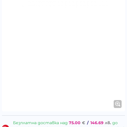
Безплатна доставка над
75.00
€
/
146.69
лв.
до