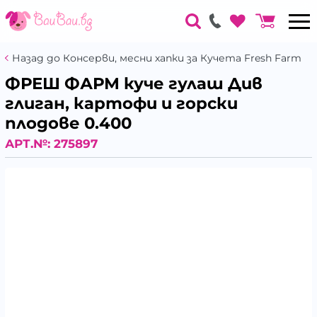
Назад до Консерви, месни хапки за Кучета Fresh Farm
ФРЕШ ФАРМ куче гулаш Див
глиган, картофи и горски
плодове 0.400
АРТ.№:
275897