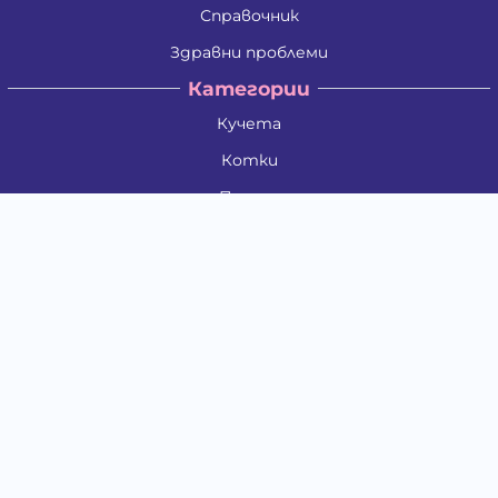
Справочник
Здравни проблеми
Категории
Кучета
Котки
Птици
Гризачи
Влечуги и земноводни
Риби
Други животни
За стопани
Контакти
"ИНСЪРТ.БГ" ООД
Тел.:
0879 801 808