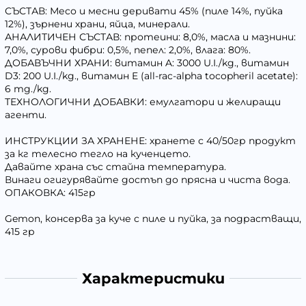
СЪСТАВ: Месо и месни деривати 45% (пиле 14%, пуйка
12%), зърнени храни, яйца, минерали.
АНАЛИТИЧЕН СЪСТАВ: протеини: 8,0%, масла и мазнини:
7,0%, сурови фибри: 0,5%, пепел: 2,0%, влага: 80%.
ДОБАВЪЧНИ ХРАНИ: витамин A: 3000 U.I./kg., витамин
D3: 200 U.I./kg., витамин E (all-rac-alpha tocopheril acetate):
6 mg./kg.
ТЕХНОЛОГИЧНИ ДОБАВКИ: емулгатори и желиращи
агенти.
ИНСТРУКЦИИ ЗА ХРАНЕНЕ: хранете с 40/50гр продукт
за кг телесно тегло на кученцето.
Давайте храна със стайна температура.
Винаги огигурявайте достъп до прясна и чиста вода.
ОПАКОВКА: 415гр
Gemon, консерва за куче с пиле и пуйка, за подрастващи,
415 гр
Характеристики