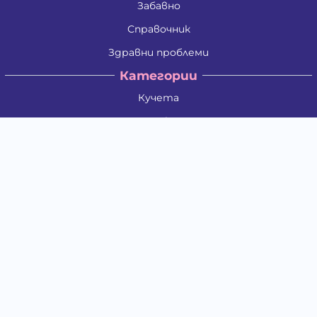
Забавно
Справочник
Здравни проблеми
Категории
Кучета
Котки
Птици
Гризачи
Влечуги и земноводни
Риби
Други животни
За стопани
Контакти