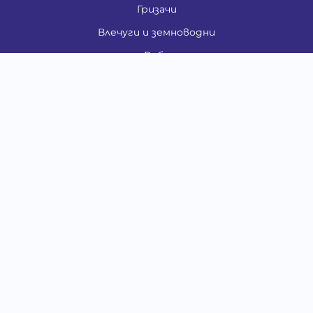
Гризачи
Влечуги и земноводни
Риби
Други животни
За стопани
Контакти
"ИНСЪРТ.БГ" ООД
Тел.:
0879 801 808
E-mail:
shop#at#baubau.bg