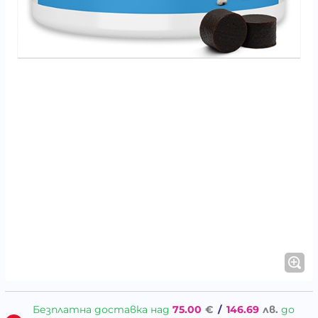
Безплатна доставка над
75.00
€
/
146.69
лв.
до