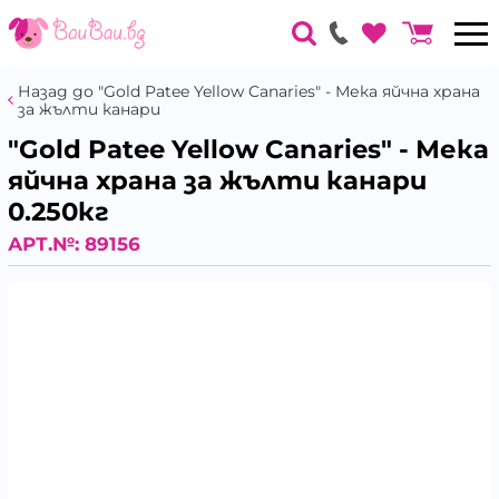
Назад до "Gold Patee Yellow Canaries" - Мека яйчна храна
за жълти канари
"Gold Patee Yellow Canaries" - Мека
яйчна храна за жълти канари
0.250кг
АРТ.№:
89156