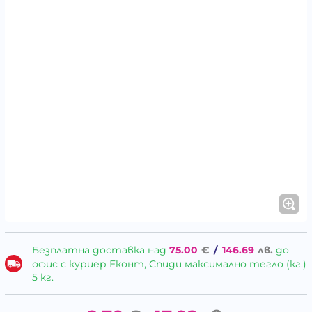
Безплатна доставка над
75.00
€
/
146.69
лв.
до
офис с куриер Еконт, Спиди максимално тегло (кг.)
5 кг.