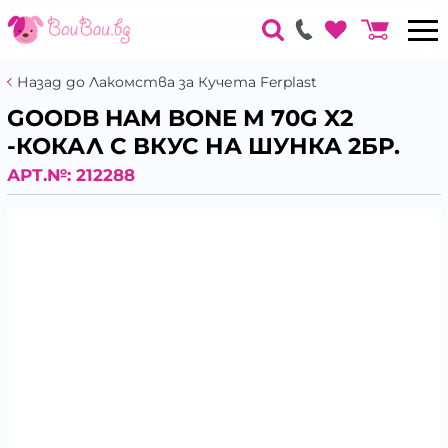
Назад до Лакомства за Кучета Ferplast
GOODB HAM BONE M 70G X2
-КОКАЛ С ВКУС НА ШУНКА 2БР.
АРТ.№:
212288