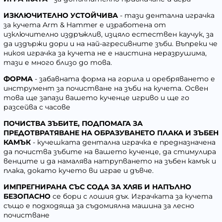
ИЗКЛЮЧИТЕЛНО УСТОЙЧИВА
- тази дентална играчка
за кучета Arm & Hammer е изработена от
изключително издръжлив, изцяло естествен каучук, за
да издържи дори и на най-агресивните зъби. Въпреки че
никоя играчка за кучета не е наистина неразрушима,
тази е много близо до това.
ФОРМА
- забавната форма на горила и оребряването е
инструмент за почистване на зъби на кучета. Освен
това ще запази вашето кученце игриво и ще го
разсейва с часове
ПОЧИСТВА ЗЪБИТЕ, ПОДПОМАГА ЗА
ПРЕДОТВРАТЯВАНЕ НА ОБРАЗУВАНЕТО ПЛАКА И ЗЪБЕН
КАМЪК
- кучешката дентална играчка е предназначена
да почиства зъбите на вашето кученце, да стимулира
венците и да намалява натрупването на зъбен камък и
плака, докато кучето ви играе и дъвче.
ИМПРЕГНИРАНА СЪС СОДА ЗА ХЛЯБ И НАПЪЛНО
БЕЗОПАСНО
се бори с лошия дъх. Играчката за кучета
също е подходяща за съдомиялна машина за лесно
почистване