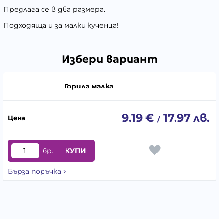
Предлага се в два размера.
Подходяща и за малки кученца!
Избери вариант
Горила малка
9.19
€
17.97
лв.
/
бр.
КУПИ
Бърза поръчка