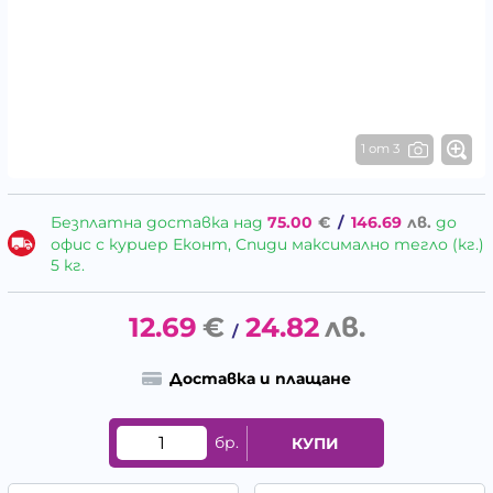
1 от 3
Безплатна доставка над
75.00
€
/
146.69
лв.
до
офис с куриер Еконт, Спиди максимално тегло (кг.)
5 кг.
12.69
€
24.82
лв.
/
Доставка и плащане
бр.
КУПИ