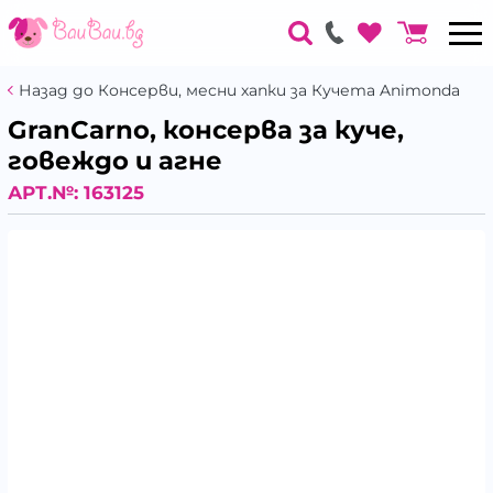
Назад до Консерви, месни хапки за Кучета Animonda
GranCarno, консерва за куче,
говеждо и агне
АРТ.№:
163125