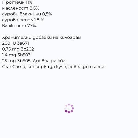
Протеин 11%
масленост 8,5%
сурови влакнини 0,5%
сурова пепел 1,8 %
влажност 77%.
Хранителни добавки на килограм
200 IU 3a671
0,75 mg 3b202
1,4 mg 3b503
25 mg 3b605. Дневна дажба
GranCarno, консерва за куче, говеждо и агне