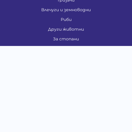
Гризачи
Влечуги и земноводни
Риби
Други животни
За стопани
Контакти
"ИНСЪРТ.БГ" ООД
Тел.:
0879 801 808
E-mail:
shop#at#baubau.bg
Методи на плащане