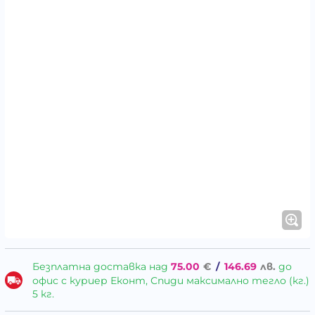
Безплатна доставка над
75.00
€
/
146.69
лв.
до
офис с куриер Еконт, Спиди максимално тегло (кг.)
5 кг.