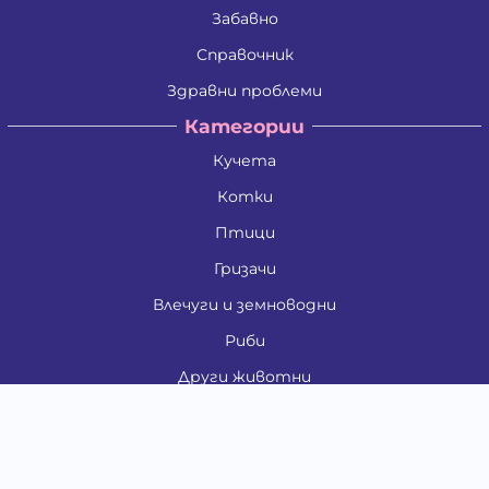
Забавно
Справочник
Здравни проблеми
Категории
Кучета
Котки
Птици
Гризачи
Влечуги и земноводни
Риби
Други животни
За стопани
Контакти