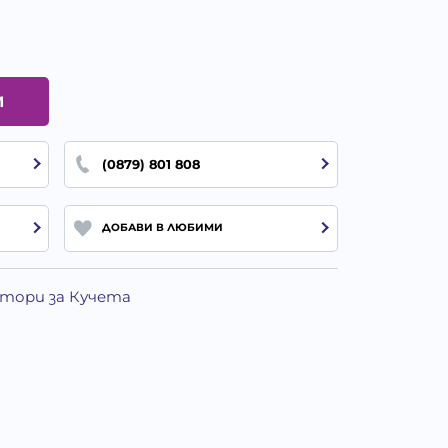
И
(0879) 801 808
ДОБАВИ В ЛЮБИМИ
атори за Кучета