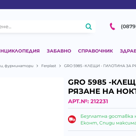
(0879
ЕНЦИКЛОПЕДИЯ
ЗАБАВНО
СПРАВОЧНИК
ЗДРА
ки, фурминатори
Ferplast
GRO 5985 -КЛЕЩИ - ГИЛОТИНА ЗА 
GRO 5985 -КЛЕЩ
РЯЗАНЕ НА НОК
АРТ.№:
212231
Безплатна доставка 
Еконт, Спиди максималн