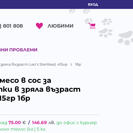
ВХОД
ЛЮБИМИ
) 801 808
ВНИ ПРОБЛЕМИ
яла възраст Leo’s Sterilised, 415гр
1бр
месо в сос за
ки в зряла възраст
415гр 1бр
над
75.00
€
/
146.69
лв.
до офис с куриер
о тегло (кг.) 5 кг.