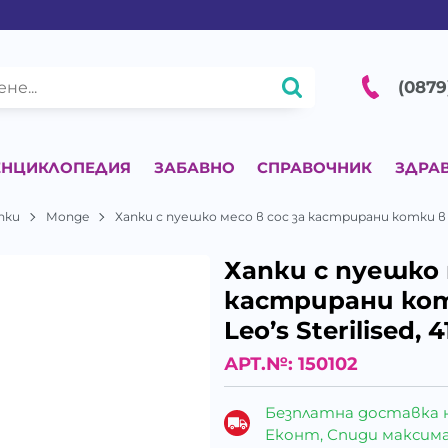
(0879
ЕНЦИКЛОПЕДИЯ
ЗАБАВНО
СПРАВОЧНИК
ЗДРА
пки
Monge
Хапки с пуешко месо в сос за кастрирани котки в зр
Хапки с пуешко 
кастрирани кот
Leo’s Sterilised, 
АРТ.№:
150102
Безплатна доставка 
Еконт, Спиди максималн