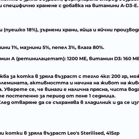
 специфично хранене с добавка на витамини A-D3-E.
(пуешко 18%), зърнени храни, яйца и яйчни произв
ни 1%, мазнини 5%, пепел 3%, влага 80%.
ин А (ретинилацетат): 1200 МЕ, витамин D3: 160 МЕ,
а за котка в зряла възраст с тегло 4кг: 200 гр, мож
лемината, активността и начина на живот на жи
 Уверете се, че винаги е налична прясна, чиста во
е постепенно за период от поне 1 седмица.
лед отваряне да се съхранява в хладилник и да се из
 котки в зряла възраст Leo's Sterilised, 415гр