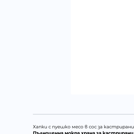
Хапки с пуешко месо в сос за кастрирани к
Пълноценна мокра храна за кастрирани