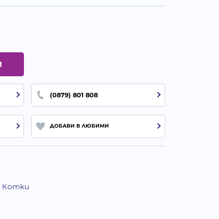
И
(0879) 801 808
ДОБАВИ В ЛЮБИМИ
а Котки