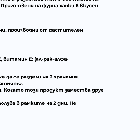
 Приготвени на фурна хапки в вкусен
одни, производни от растителен
 витамин Е: (ал-рак-алфа-
е да се раздели на 2 хранения.
вотното.
да. Когато този продукт замества друг
ползва в рамките на 2 дни. Не