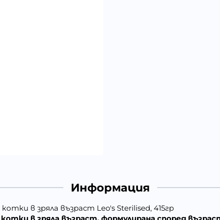
Информация
отки в зряла възраст Leo's Sterilised, 415гр
 котки в зряла възраст, формулирана според възра