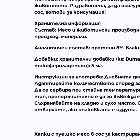
животното. Разработена, за да осигури
сос, готови за консумация!
Хранителна информация
Състав:
Месо и животински производни 
произход, минерали.
Аналитичен състав:
протеин 8%, влакни
Добавки:
хранителни добавки /кг: Витам
токоферилацетат): 5 мг.
Инструкции за употреба:
Дневната дажб
Адаптирайте количеството според го
Да се сервира при стайна температура.
тип, препоръчително е да го въвеждат
Съхранявайте на хладно и сухо място. С
отваряйте, ако опаковката е издута.
Хапки с пуешко месо в сос за кастрирани