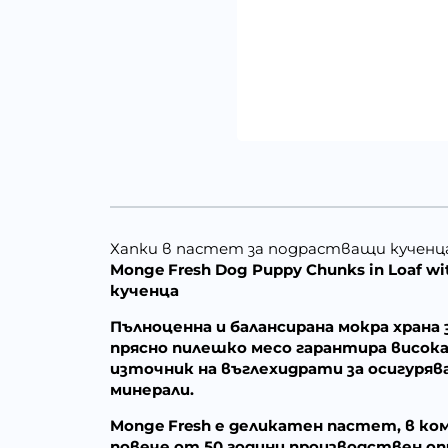
Хапки в пастет за подрастващи кученца 
Monge Fresh Dog Puppy Chunks in Loaf w
кученца
Пълноценна и балансирана мокра храна
прясно пилешко месо гарантира висок
източник на въглехидрати за осигуряв
минерали.
Monge Fresh е деликатен пастет, в ко
повече от 50 години производствен оп