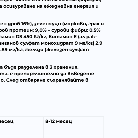
а осигуряване на ежедневна енергия и
н дроб 16%), зеленчуци (моркови, грах и
ров протеин: 9,0% – сурови фибри: 0.5%
мин D3 450 IU/кг, витамин E (ал рак-
манганов сулфат монохидрат 9 мг/кг) 2.9
 0.89 мг/кг, желязо (железен сулфат
бъде разделена в 3 хранения.
ета, е препоръчително да въведете
то. След отваряне съхранявайте в
месец
8-12 месец