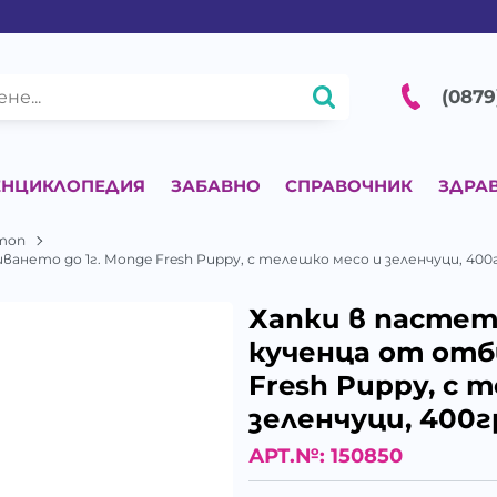
(0879
ЕНЦИКЛОПЕДИЯ
ЗАБАВНО
СПРАВОЧНИК
ЗДРА
mon
нето до 1г. Monge Fresh Puppy, с телешко месо и зеленчуци, 400
Хапки в пастет
кученца от отб
Fresh Puppy, с 
зеленчуци, 400гр
АРТ.№:
150850