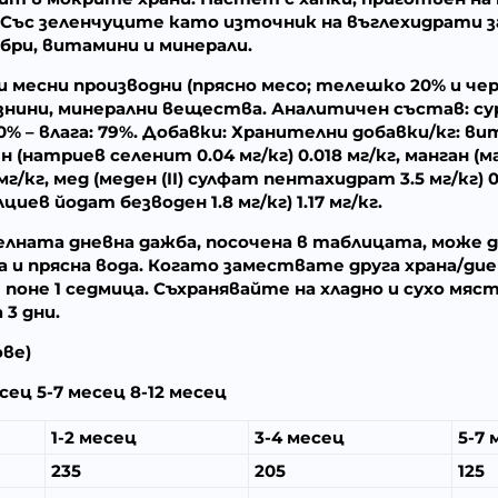
. Със зеленчуците като източник на въглехидрати з
ри, витамини и минерали.
и месни производни (прясно месо; телешко 20% и чере
азнини, минерални вещества.
Аналитичен състав:
су
0% – влага: 79%.
Добавки:
Хранителни добавки/кг: вита
 (натриев селенит 0.04 мг/кг) 0.018 мг/кг, манган (
7 мг/кг, мед (меден (II) сулфат пентахидрат 3.5 мг/кг)
лциев йодат безводен 1.8 мг/кг) 1.17 мг/кг.
ната дневна дажба, посочена в таблицата, може да 
 и прясна вода. Когато замествате друга храна/ди
поне 1 седмица. Съхранявайте на хладно и сухо мяс
 3 дни.
ове)
есец 5-7 месец 8-12 месец
1-2 месец
3-4 месец
5-7 
235
205
125