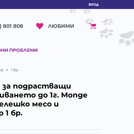
ВХОД
ЛЮБИМИ
) 801 808
ВНИ ПРОБЛЕМИ
гр
1 бр.
 за подрастващи
иването до 1г. Monge
телешко месо и
 1 бр.