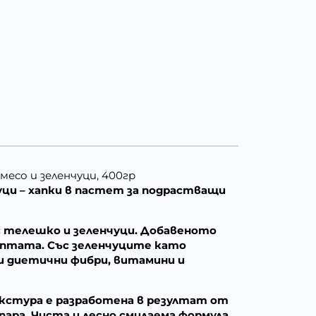
есо и зеленчуци, 400гр
нчуци – хапки в пастет за подрастващи
 с телешко и зеленчуци. Добавеното
ептата. Със зеленчуците като
ни диетични фибри, витамини и
текстура е разработена в резултат от
ара. Чиста и лесно смилаема формула,