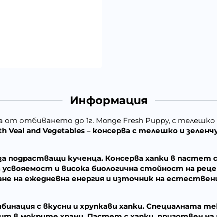
Информация
от отбиването до 1г. Monge Fresh Puppy, с телешко м
ith Veal and Vegetables – консерва с телешко и зеле
 за подрастващи кученца. Консерва хапки в пастет
а усвояемост и висока биологична стойност на рец
ане на ежедневна енергия и източник на естестве
мбинация с вкусни и хрупкави хапки. Специалната 
ит в мокрите храни. Пастет с хапки, приготвен на п