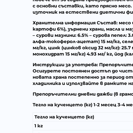
с основни съставки, като прясно месо
източник на естествени диетични фиб
Хранителна информация
Състав:
месо 
картофи 6%), зърнени храни, масла и м
– сурови мазнини: 6.5% – сурова пепел: 3.
алфа-токоферол-ацетат) 15 мг/кг, селен
мг/кг, цинк (цинков оксид 32 мг/кг): 25.
монохидрат 15 мг/кг) 4.93 мг/ кг, йод (ка
Инструкции за употреба:
Препоръчител
Осигурете постоянен достъп до чиста
новата храна постепенно за период от 
хладилника и използвайте в рамките на
Препоръчителни дневни дажби
(в грам
Тегло на кученцето (кг) 1-2 месец 3-4 м
Тегло на кученцето (кг)
1 кг