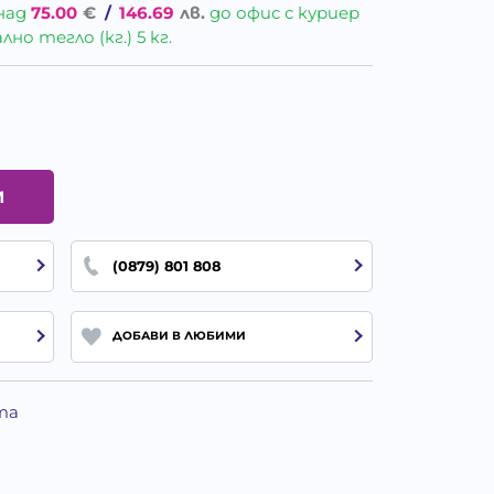
над
75.00
€
/
146.69
лв.
до офис с куриер
о тегло (кг.) 5 кг.
И
(0879) 801 808
ДОБАВИ В ЛЮБИМИ
та