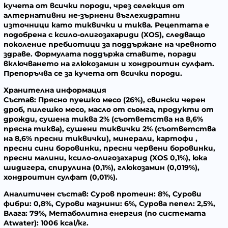
кучета от всички породи, чрез селекция от
алтернативни не-зърнени въглехидратни
източници като тиквички и тиква. Рецептата е
подобрена с ксило-олигозахариди (XOS), следващо
поколение пребиотици за поддържане на чревното
здраве. Формулата поддържа ставите, поради
включването на глюкозамин и хондроитин сулфат.
Препоръчва се за кучета от всички породи.
Хранителна информация
Състав:
Прясно пуешко месо (26%), свински черен
дроб, пилешко месо, масло от сьомга, продукти от
дрожди, сушена тиква 2% (съответства на 8,6%
прясна тиква), сушени тиквички 2% (съответства
на 8,6% пресни тиквички), минерали, картофи ,
пресни сини боровинки, пресни червени боровинки,
пресни малини, ксило-олигозахарид (XOS 0,1%), юка
шидигера, спирулина (0,1%), глюкозамин (0,019%),
хондроитин сулфат (0,01%).
Аналитичен състав:
Суров протеин: 8%, Сурови
фибри: 0,8%, Сурови мазнини: 6%, Сурова пепел: 2,5%,
Влага: 79%, Метаболитна енергия (по системата
Atwater): 1006 kcal/кг.