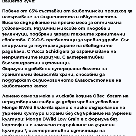
Вашето куче:
Повече от
65% съставки от животински произход
за
насърчаване на жизнеността и овкусеността.
Високо съдържание на
прясно месо
за оптимална
усвояемост. Различни миксове от п
лодове и
зеленчуци
, подбрани заради техните хранителни
свойства. С
X.O.S. пребиотици
за чревно здраве. Със
спирулина
за неутрализиране на свободните
радикали. С
Yucca Schidigera
за ограничаване на
неприятните миризми. С
алтернативни
въглехидратни източници
.
Формули с добавени суперхрани: богати на
хранителни вещества храни, способни да
поддържат физиологичното благосъстояние на
животното като:
Ленено семе
за мека и лъскава козина
Ове
с, богат на
неразтворими фибри за добро чревно усвояване
Monge BWild
включва храни с ниско съдържание на
зърнени култури и храни без съдържание на зърнени
култури:
Monge BWild Low Grain
е с формула без
картофи и с намалено съдържание на зърнени
култури *, с алтернативни източници на