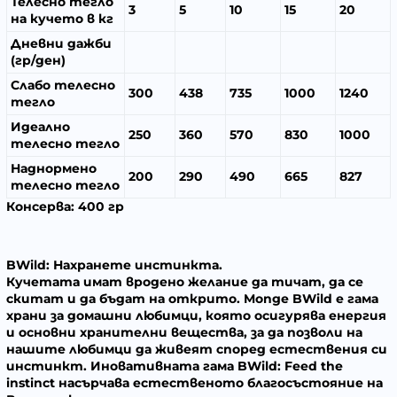
Телесно тегло
3
5
10
15
20
на кучето в кг
Дневни дажби
(гр/ден)
Слабо телесно
300
438
735
1000
1240
тегло
Идеално
250
360
570
830
1000
телесно тегло
Наднормено
200
290
490
665
827
телесно тегло
Консерва:
400 гр
BWild: Нахранете инстинкта.
Кучетата имат вродено желание да тичат, да се
скитат и да бъдат на открито.
Monge BWild
е гама
храни за домашни любимци, която осигурява енергия
и основни хранителни вещества, за да позволи на
нашите любимци да живеят според естествения си
инстинкт. Иновативната гама
BWild: Feed the
instinct
насърчава естественото благосъстояние на