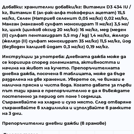
Добавки:
хранителни добавки/кг: Витамин D3 434 IU /
кг, Витамин Е (ал-рак-алфа токоферил ацетат) 15,5
мг/кг, Селен (Натриев селенит 0,05 мг/кг) 0,02 мг/кг,
Манган (манганов сулфат монохидрат 11 мг/кг) 3,5 мг/
кг, цинк (цинков оксид 20 мг/кг): 16 мг/кг, мед (меден
(II) сулфат пентахидрат 5,5 mg / kg) 1,4 мг/кг, желязо
(желязо (II) сулфат монохидрат 35 мг/кг) 11,5 мг/кг, йод
(безводен калциев йодат 0,3 мг/кг) 0,19 мг/кг.
Инструкции за употреба:
Дневната дажба може да
се коригира според големината, активността и
начина на живот на кучето. Препоръчителната
дневна дажба, посочена в таблицата, може да бъде
разделена на две хранения. Уверете се, че винаги е
налична прясна и чиста вода. Когато давате за първи
път тази храна е препоръчително е да я въвеждате
постепенно за период от поне 1 седмица.
Съхранявайте на хладно и сухо място. След отваряне
съхранявайте в хладилника и използвайте в рамките
на 3 дни.
Препоръчителни дневни дажби
(в грамове)