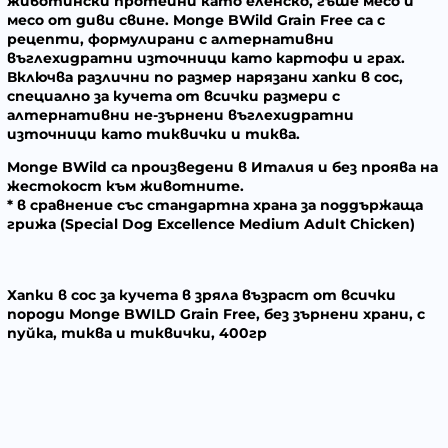
животински протеини като еленско, гъше месо и
месо от диви свине.
Monge BWild Grain Free
са с
рецепти, формулирани с алтернативни
въглехидратни източници като картофи и грах.
Включва различни по размер нарязани хапки в сос,
специално за кучета от всички размери с
алтернативни не-зърнени въглехидратни
източници като тиквички и тиква.
Monge BWild
са произведени в Италия и без проява на
жестокост към животните.
* в сравнение със стандартна храна за поддържаща
грижа (Special Dog Excellence Medium Adult Chicken)
Хапки в сос за кучета в зряла възраст от всички
породи Monge BWILD Grain Free, без зърнени храни, с
пуйка, тиква и тиквички, 400гр