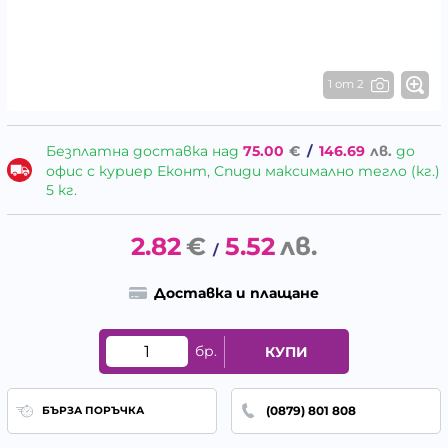
1 от 2
Безплатна доставка над
75.00
€
/
146.69
лв.
до
офис с куриер Еконт, Спиди максимално тегло (кг.)
5 кг.
2.82
€
5.52
лв.
/
Доставка и плащане
бр.
КУПИ
(0879) 801 808
БЪРЗА ПОРЪЧКА