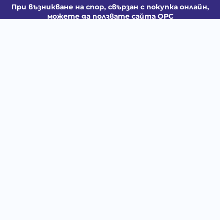
При възникване на спор, свързан с покупка онлайн,
можете да ползвате сайта ОРС
Вашите права
Отказ от сделка
За Нас
Контакти
Карта на сайта
Медия
Енциклопедия
Забавно
Справочник
Здравни проблеми
Категории
Кучета