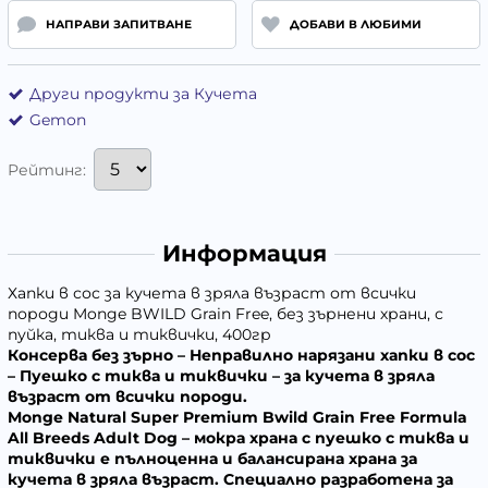
НАПРАВИ ЗАПИТВАНЕ
ДОБАВИ В ЛЮБИМИ
Други продукти за Кучета
Gemon
Рейтинг:
Информация
Хапки в сос за кучета в зряла възраст от всички
породи Monge BWILD Grain Free, без зърнени храни, с
пуйка, тиква и тиквички, 400гр
Консерва без зърно – Неправилно нарязани хапки в сос
– Пуешко с тиква и тиквички – за кучета в зряла
възраст от всички породи.
Monge Natural Super Premium Bwild Grain Free Formula
All Breeds Adult Dog – мокра храна с пуешко с тиква и
тиквички е пълноценна и балансирана храна за
кучета в зряла възраст. Специално разработена за