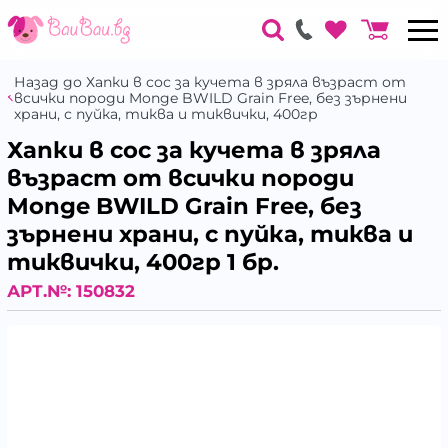
Назад до Хапки в сос за кучета в зряла възраст от
всички породи Monge BWILD Grain Free, без зърнени
храни, с пуйка, тиква и тиквички, 400гр
Хапки в сос за кучета в зряла
възраст от всички породи
Monge BWILD Grain Free, без
зърнени храни, с пуйка, тиква и
тиквички, 400гр 1 бр.
АРТ.№:
150832