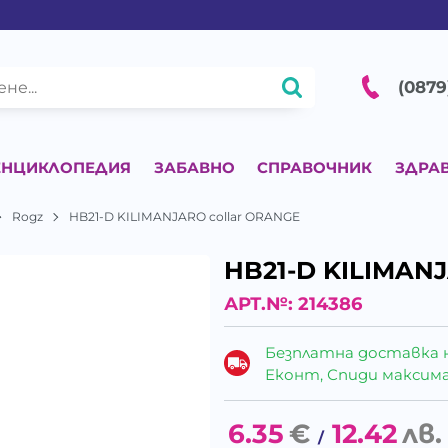
(0879
ЕНЦИКЛОПЕДИЯ
ЗАБАВНО
СПРАВОЧНИК
ЗДРА
Rogz
HB21-D KILIMANJARO collar ORANGE
HB21-D KILIMAN
АРТ.№:
214386
Безплатна доставка 
Еконт, Спиди максималн
6.35
€
12.42
лв.
/