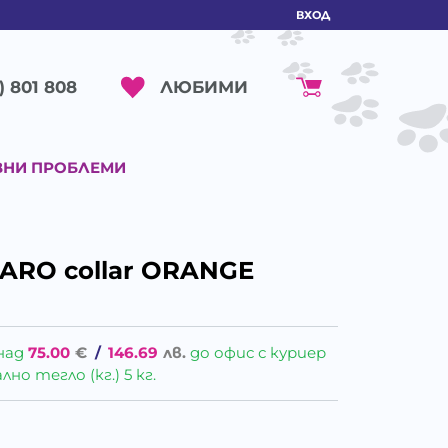
ВХОД
ЛЮБИМИ
) 801 808
ВНИ ПРОБЛЕМИ
JARO collar ORANGE
над
75.00
€
/
146.69
лв.
до офис с куриер
о тегло (кг.) 5 кг.