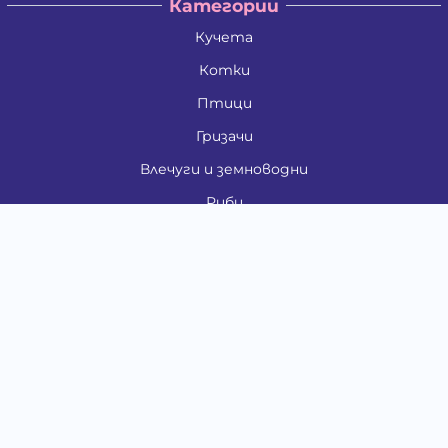
Категории
Кучета
Котки
Птици
Гризачи
Влечуги и земноводни
Риби
Други животни
За стопани
Контакти
"ИНСЪРТ.БГ" ООД
Тел.:
0879 801 808
E-mail:
shop#at#baubau.bg