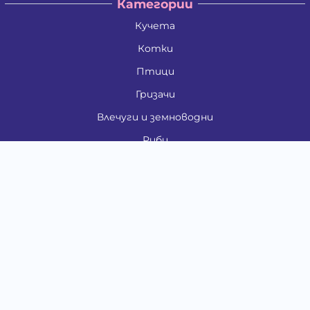
Категории
Кучета
Котки
Птици
Гризачи
Влечуги и земноводни
Риби
Други животни
За стопани
Контакти
"ИНСЪРТ.БГ" ООД
Тел.:
0879 801 808
E-mail:
shop#at#baubau.bg