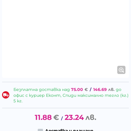
Безплатна доставка над
75.00
€
/
146.69
лв.
до
офис с куриер Еконт, Спиди максимално тегло (кг.)
5 кг.
11.88
€
23.24
лв.
/
Доставка и плащане