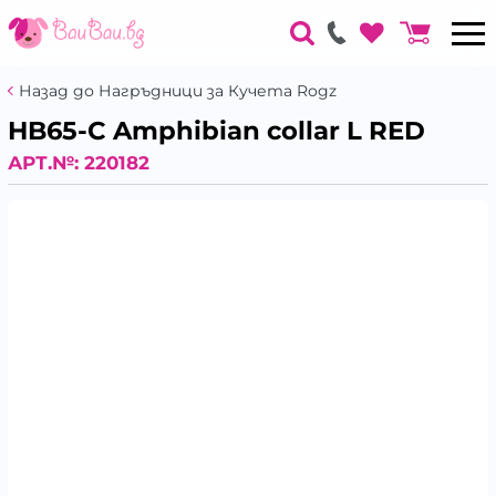
Назад до Нагръдници за Кучета Rogz
HB65-C Amphibian collar L RED
АРТ.№:
220182