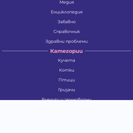
Медия
Енциклопедия
Забавно
Справочник
Здравни проблеми
Категории
Кучета
Котки
Птици
Гризачи
Влечуги и земноводни
Риби
Други животни
За стопани