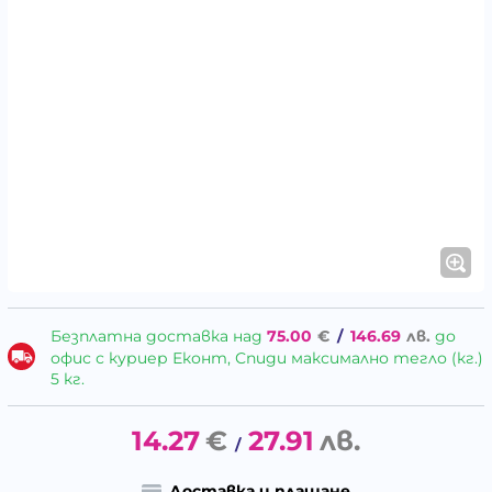
Безплатна доставка над
75.00
€
/
146.69
лв.
до
офис с куриер Еконт, Спиди максимално тегло (кг.)
5 кг.
14.27
€
27.91
лв.
/
Доставка и плащане