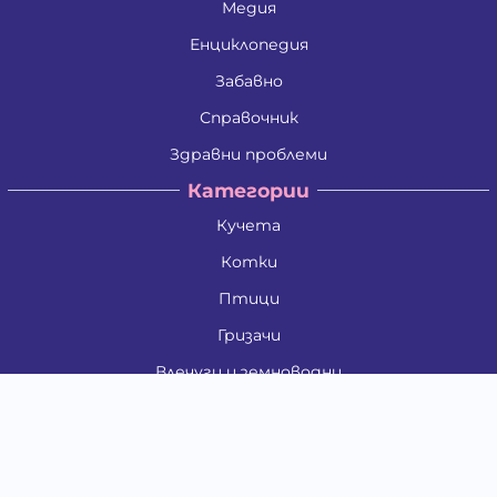
Медия
Енциклопедия
Забавно
Справочник
Здравни проблеми
Категории
Кучета
Котки
Птици
Гризачи
Влечуги и земноводни
Риби
Други животни
За стопани