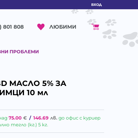
ВХОД
ЛЮБИМИ
) 801 808
ВНИ ПРОБЛЕМИ
BD МАСЛО 5% ЗА
МЦИ 10 мл
над
75.00
€
/
146.69
лв.
до офис с куриер
о тегло (кг.) 5 кг.