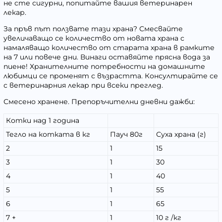
не сте сигурни, попитайте вашия ветеринарен
лекар.
За пръв път ползвате тази храна? Смесвайте
увеличаващо се количество от новата храна с
намаляващо количество от старата храна в рамките
на 7 или повече дни. Винаги оставяйте прясна вода за
пиене! Хранителните потребности на домашните
любимци се променят с възрастта. Консултирайте се
с ветеринарния лекар при всеки преглед.
Смесено хранене. Препоръчителни дневни дажби:
Котки над 1 година
Тегло на котката в кг
Пауч 80г
Суха храна (г)
2
1
15
3
1
30
4
1
40
5
1
55
6
1
65
7 +
1
10 г /кг