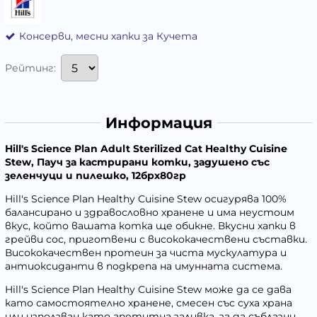
Консерви, месни хапки за Кучета
Рейтинг:
Информация
Hill's Science Plan Adult Sterilized Cat Healthy Cuisine
Stew, Пауч за кастрирани котки, задушено със
зеленчуци и пилешко, 12брх80гр
Hill's Science Plan Healthy Cuisine Stew осигурява 100%
балансирано и здравословно хранене и има неустоим
вкус, който вашата котка ще обикне. Вкусни хапки в
грейви сос, приготвени с висококачествени съставки.
Висококачествен протеин за чиста мускулатура и
антиоксиданти в подкрепа на имунната система.
Hill's Science Plan Healthy Cuisine Stew може да се дава
като самостоятелно хранене, смесен със суха храна
или използван като апетитна заливка, за да съблазни