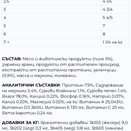
2.5
4 1/4
3
4 3/4
4
5 4/5
5
7
6
8
7 +
1 1/4 на кг
СЪСТАВ:
Месо и животински продукти (пиле 5%),
зърнени храни, продукти от растителен произход,
екстракти от растителни протеини, зеленчуци
(0,9%), масла и мазнини, минерали.
АНАЛИТИЧНИ СЪСТАВКИ
: Протеин 7.9%, Съдържание
на мазнини 3.4%, Сурови влакнини 1.1%, Сурова пепел 1.4%,
Влага 78.0%, Калций 0.22%, Фосфор 0.16%, Натрий 0.07%,
Калий 0.20%, Магнезий 0.02%; на кг: Витамин A 25,043IU,
Витамин D3 360IU, Витамин E 130 мг, Витамин C 20 мг,
Бета-каротин 0,24 мг.
ДОБАВКИ ЗА КГ:
Хранителни добавки: 3b103 (желязо) 9,0
мг, 3b202 (йод) 0,3 мг, 3b405 (мед) 0,8 мг, 3b503 (манган)