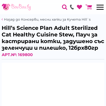
Назад до Консерви, месни хапки за Кучета Hill`s
Hill’s Science Plan Adult Sterilized
Cat Healthy Cuisine Stew, Пауч за
кастрирани котки, задушено със
зеленчуци и пилешко, 12брх80гр
АРТ.№:
169800