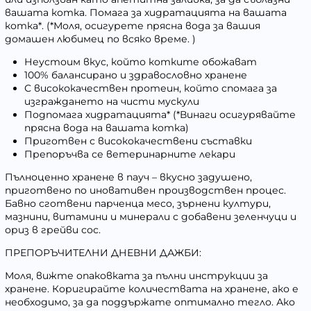
вашата котка. Помага за хидратацията на вашата
котка*. (*Моля, осигурете прясна вода за вашия
домашен любимец по всяко време. )
Неустоим вкус, който котките обожават
100% балансирано и здравословно хранене
С висококачествен протеин, който спомага за
изграждането на чисти мускули
Подпомага хидратацията* (*Винаги осигурявайте
прясна вода на вашата котка)
Приготвен с висококачествени съставки
Препоръчва се ветеринарните лекари
Пълноценно хранене в пауч – вкусно задушено,
приготвено по иновативен производствен процес.
Бавно сготвени парченца месо, зърнени култури,
мазнини, витамини и минерали с добавени зеленчуци и
ориз в грейви сос.
ПРЕПОРЪЧИТЕЛНИ ДНЕВНИ ДАЖБИ:
Моля, вижте опаковката за пълни инструкции за
хранене. Коригирайте количествата на хранене, ако е
необходимо, за да поддържате оптимално тегло. Ако