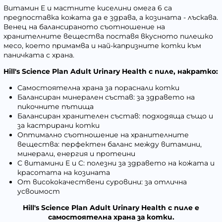
Витамин E и мастните киселини омега 6 са
предпоставка кожата да е здрава, а козината - лъскава.
Венец на балансираното съотношение на
хранителните вещества поставя вкусното пилешко
месо, което примамва и най-капризните котки към
паничката с храна.
Hill's Science Plan Adult Urinary Health с пиле, накратко:
Самостоятелна храна за пораснали котки
Балансиран минерален състав: за здравето на
пикочните пътища
Балансиран хранителен състав: подходяща също и
за кастрирани котки
Оптимално съотношение на хранителните
вещества: перфектен баланс между витамини,
минерали, енергия и протеини
С витамини E и C: полезни за здравето на кожата и
красотата на козината
От висококачествени суровини: за отлична
усвоимост
Hill's Science Plan Adult Urinary Health с пиле e
самостоятелна храна за котки.