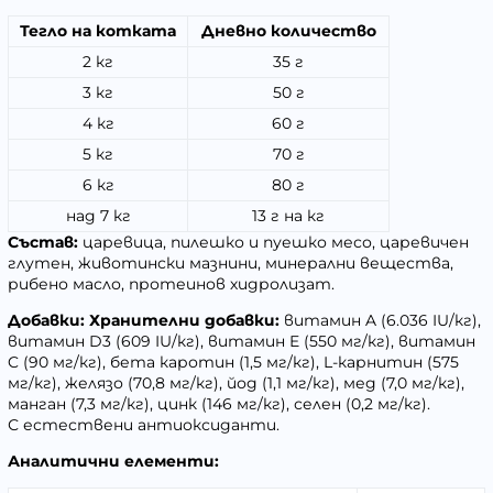
Тегло на котката
Дневно количество
2 кг
35 г
3 кг
50 г
4 кг
60 г
5 кг
70 г
6 кг
80 г
над 7 кг
13 г на кг
Състав:
царевица, пилешко и пуешко месо, царевичен
глутен, животински мазнини, минерални вещества,
рибено масло, протеинов хидролизат.
Добавки:
Хранителни добавки:
витамин A (6.036 IU/кг),
витамин D3 (609 IU/кг), витамин E (550 мг/кг), витамин
C (90 мг/кг), бета каротин (1,5 мг/кг), L-карнитин (575
мг/кг), желязо (70,8 мг/кг), йод (1,1 мг/кг), мед (7,0 мг/кг),
манган (7,3 мг/кг), цинк (146 мг/кг), селен (0,2 мг/кг).
С естествени антиоксиданти.
Аналитични елементи: