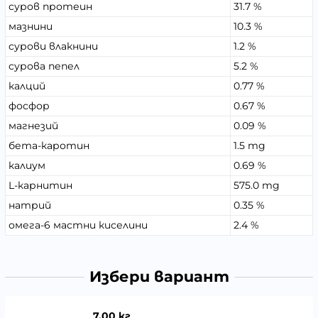
суров протеин
31.7 %
мазнини
10.3 %
сурови влакнини
1.2 %
сурова пепел
5.2 %
калций
0.77 %
фосфор
0.67 %
магнезий
0.09 %
бета-каротин
1.5 mg
калиум
0.69 %
L-карнитин
575.0 mg
натрий
0.35 %
омега-6 мастни киселини
2.4 %
Избери вариант
7.00 кг