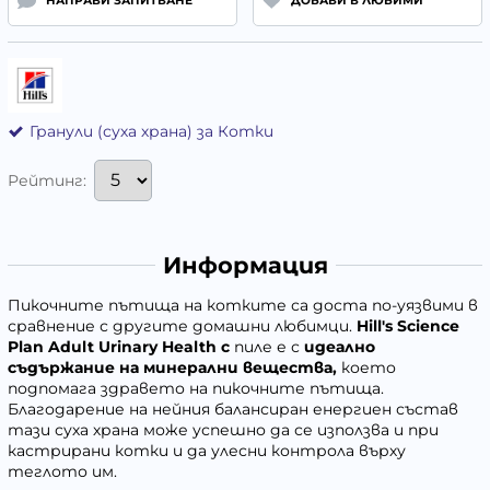
НАПРАВИ ЗАПИТВАНЕ
ДОБАВИ В ЛЮБИМИ
Гранули (суха храна) за Котки
Рейтинг:
Информация
Пикочните пътища на котките са доста по-уязвими в
сравнение с другите домашни любимци.
Hill's Science
Plan Adult Urinary Health
с
пиле е с
идеално
съдържание на минерални вещества,
което
подпомага здравето на пикочните пътища.
Благодарение на нейния балансиран енергиен състав
тази суха храна може успешно да се използва и при
кастрирани котки и да улесни контрола върху
теглото им.