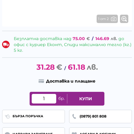
1 от 2
Безплатна доставка над
75.00
€
/
146.69
лв.
до
офис с куриер Еконт, Спиди максимално тегло (кг.)
5 кг.
31.28
€
61.18
лв.
/
Доставка и плащане
бр.
КУПИ
(0879) 801 808
БЪРЗА ПОРЪЧКА