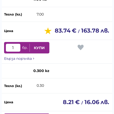
7.00
83.74
€
163.78
лв.
/
бр.
КУПИ
Бърза поръчка
0.300 кг
0.30
8.21
€
16.06
лв.
/