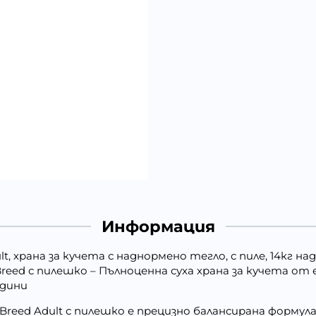
Информация
ult, храна за кучета с наднормено тегло, с пиле, 14кг 
rge Breed с пилешко – Пълноценна суха храна за кучета о
одини
e Breed Adult с пилешко е прецизно балансирана форму