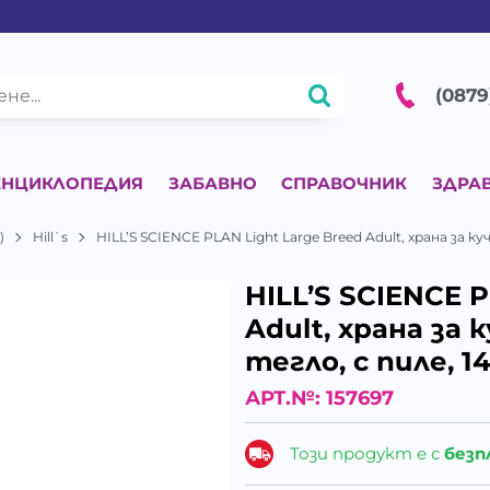
(0879
ЕНЦИКЛОПЕДИЯ
ЗАБАВНО
СПРАВОЧНИК
ЗДРА
)
Hill`s
HILL’S SCIENCE PLAN Light Large Breed Adult, храна за 
HILL’S SCIENCE P
Adult, храна за
тегло, с пиле, 1
АРТ.№:
157697
Този продукт е с
безп