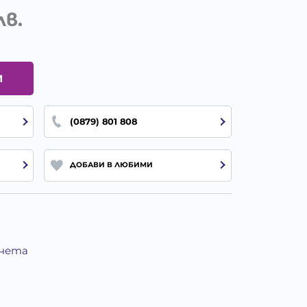
лв.
И
(0879) 801 808
ДОБАВИ В ЛЮБИМИ
Кучета