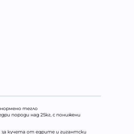
наднормено тегло
т едри породи над 25кг, с понижени
ла за кучета от едрите и гигантски