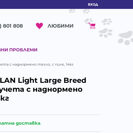
ВХОД
ЛЮБИМИ
) 801 808
ВНИ ПРОБЛЕМИ
кучета с наднормено тегло, с пиле, 14кг
LAN Light Large Breed
 кучета с наднормено
4кг
латна доставка
.