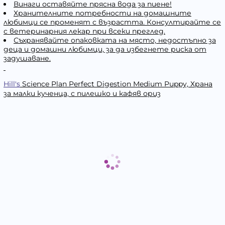
Винаги оставяйте прясна вода за пиене!
Хранителните потребности на домашните
любимци се променят с възрастта. Консултирайте се
с ветеринарния лекар при всеки преглед.
Съхранявайте опаковката на място, недостъпно за
деца и домашни любимци, за да избегнете риска от
задушаване.
Hill's
Science Plan Perfect Digestion Medium Puppy, Храна
за малки кученца, с пилешко и кафяв ориз