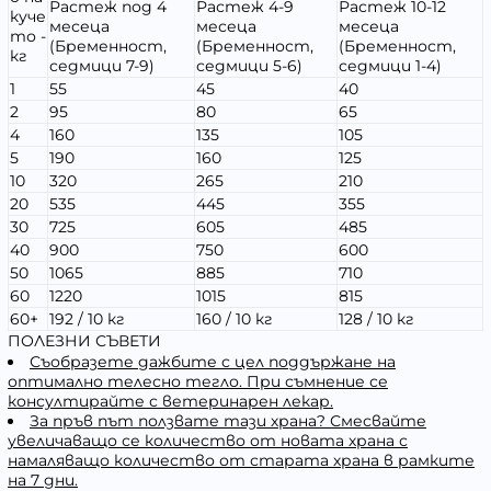
Растеж под 4
Растеж 4-9
Растеж 10-12
куче
месеца
месеца
месеца
то -
(Бременност,
(Бременност,
(Бременност,
кг
седмици 7-9)
седмици 5-6)
седмици 1-4)
1
55
45
40
2
95
80
65
4
160
135
105
5
190
160
125
10
320
265
210
20
535
445
355
30
725
605
485
40
900
750
600
50
1065
885
710
60
1220
1015
815
60+
192 / 10 кг
160 / 10 кг
128 / 10 кг
ПОЛЕЗНИ СЪВЕТИ
Съобразете дажбите с цел поддържане на
оптимално телесно тегло. При съмнение се
консултирайте с ветеринарен лекар.
За пръв път ползвате тази храна? Смесвайте
увеличаващо се количество от новата храна с
намаляващо количество от старата храна в рамките
на 7 дни.