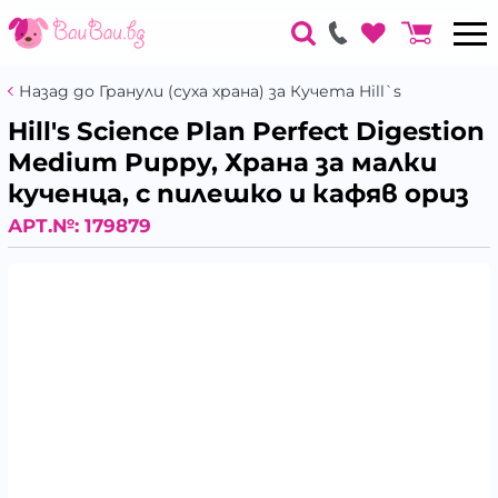
Назад до Гранули (суха храна) за Кучета Hill`s
Hill's Science Plan Perfect Digestion
Medium Puppy, Храна за малки
кученца, с пилешко и кафяв ориз
АРТ.№:
179879