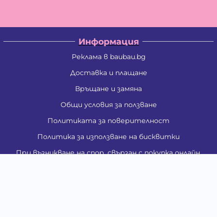
Информация
Реклама в baubau.bg
Доставка и плащане
Връщане и замяна
Общи условия за ползване
Политиката за поверителност
Политика за използване на бисквитки
При възникване на спор, свързан с покупка онлайн,
можете да ползвате сайта ОРС
Вашите права
Отказ от сделка
За Нас