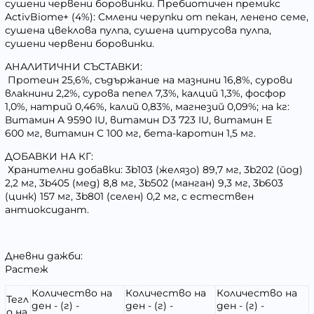
сушени червени боровинки. Пребиотичен премикс
ActivBiome+ (4%): Смлени черупки от пекан, ленено семе,
сушена цвеклова пулпа, сушена цитрусова пулпа,
сушени червени боровинки.
АНАЛИТИЧНИ СЪСТАВКИ:
Протеин 25,6%, съдържание на мазнини 16,8%, сурови
влакнини 2,2%, сурова пепел 7,3%, калций 1,3%, фосфор
1,0%, натрий 0,46%, калий 0,83%, магнезий 0,09%; на кг:
Витамин A 9590 IU, витамин D3 723 IU, витамин E
600 мг, витамин C 100 мг, бета-каротин 1,5 мг.
ДОБАВКИ НА КГ:
Хранителни добавки: 3b103 (желязо) 89,7 мг, 3b202 (йод)
2,2 мг, 3b405 (мед) 8,8 мг, 3b502 (манган) 9,3 мг, 3b603
(цинк) 157 мг, 3b801 (селен) 0,2 мг, с естествен
антиоксидант.
Дневни дажби:
Растеж
Количество на
Количество на
Количество на
Тегл
ден - (г) -
ден - (г) -
ден - (г) -
о на