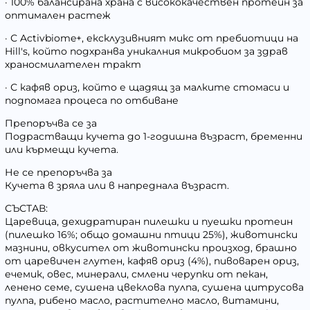
· 100% балансирана храна с висококачествен протеин за
оптимален растеж
· С Activbiome+, ексклузивният микс от пребиотици на
Hill's, който подхранва уникалния микробиом за здрав
храносмилателен тракт
· С кафяв ориз, който е щадящ за малките стомаси и
подпомага процеса по отбиване
Препоръчва се за
Подрастващи кучета до 1-годишна възраст, бременни
или кърмещи кучета.
Не се препоръчва за
Кучета в зряла или в напреднала възраст.
СЪСТАВ:
Царевица, дехидратиран пилешки и пуешки протеин
(пилешко 16%; общо домашни птици 25%), животински
мазнини, овкусител от животински произход, брашно
от царевичен глутен, кафяв ориз (4%), пивоварен ориз,
ечемик, овес, минерали, смлени черупки от пекан,
ленено семе, сушена цвеклова пулпа, сушена цитрусова
пулпа, рибено масло, растително масло, витамини,