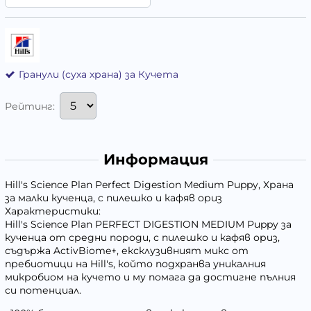
Гранули (суха храна) за Кучета
Рейтинг:
Информация
Hill's Science Plan Perfect Digestion Medium Puppy, Храна
за малки кученца, с пилешко и кафяв ориз
Характеристики:
Hill's Science Plan PERFECT DIGESTION MEDIUM Puppy за
кученца от средни породи, с пилешко и кафяв ориз,
съдържа ActivBiome+, ексклузивният микс от
пребиотици на Hill's, който подхранва уникалния
микробиом на кучето и му помага да достигне пълния
си потенциал.