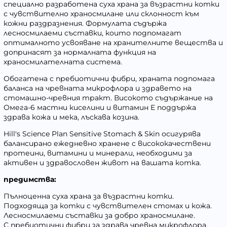
специално разработена суха храна за възрастни котки
с чувствително храносмилане или склонност към
кожни раздразнения. Формулата съдържа
лесносмилаеми съставки, които подпомагат
оптималното усвояване на хранителните вещества и
допринасят за нормалната функция на
храносмилателната система.
Обогатена с пребиотични фибри, храната подпомага
баланса на чревната микрофлора и здравето на
стомашно-чревния тракт. Високото съдържание на
Омега-6 мастни киселини и витамин Е поддържа
здрава кожа и мека, лъскава козина.
Hill's Science Plan Sensitive Stomach & Skin осигурява
балансирано ежедневно хранене с висококачествени
протеини, витамини и минерали, необходими за
активен и здравословен живот на вашата котка.
предимства:
Пълноценна суха храна за възрастни котки.
Подходяща за котки с чувствителен стомах и кожа.
Лесносмилаеми съставки за добро храносмилане.
С пребиотични фибри за здрава чревна микрофлора.