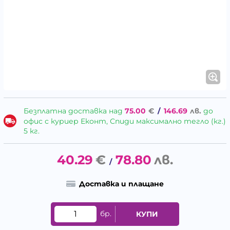
Безплатна доставка над
75.00
€
/
146.69
лв.
до
офис с куриер Еконт, Спиди максимално тегло (кг.)
5 кг.
40.29
€
78.80
лв.
/
Доставка и плащане
бр.
КУПИ