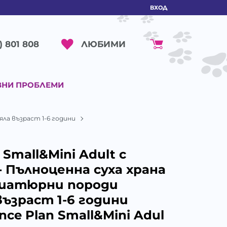
ВХОД
ЛЮБИМИ
) 801 808
ВНИ ПРОБЛЕМИ
ряла възраст 1-6 години
n Small&Mini Adult с
- Пълноценна суха храна
ниатюрни породи
възраст 1-6 години
ence Plan Small&Mini Adul