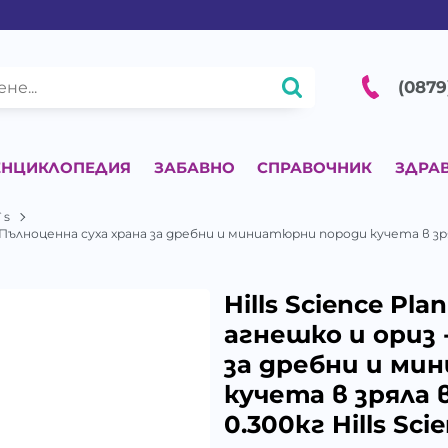
(0879
ЕНЦИКЛОПЕДИЯ
ЗАБАВНО
СПРАВОЧНИК
ЗДРА
`s
из - Пълноценна суха храна за дребни и миниатюрни породи кучета в з
Hills Science Pla
агнешко и ориз 
за дребни и ми
кучета в зряла 
0.300кг Hills Sci