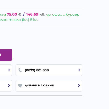
над
75.00
€
/
146.69
лв.
до офис с куриер
о тегло (кг.) 5 кг.
И
(0879) 801 808
ДОБАВИ В ЛЮБИМИ