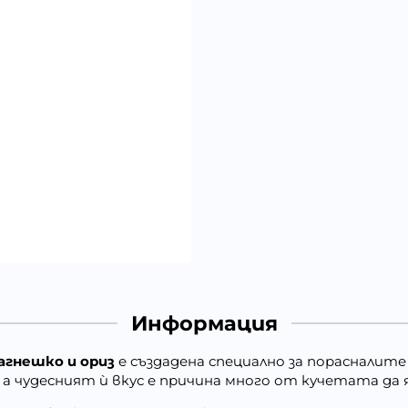
Информация
 с агнешко и ориз
е създадена специално за порасналите
 а чудесният ѝ вкус е причина много от кучетата да