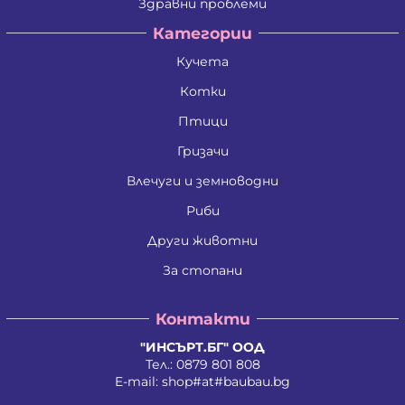
Здравни проблеми
Категории
Кучета
Котки
Птици
Гризачи
Влечуги и земноводни
Риби
Други животни
За стопани
Контакти
"ИНСЪРТ.БГ" ООД
Тел.:
0879 801 808
E-mail:
shop#at#baubau.bg