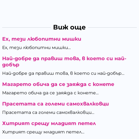
Виж още
Ех, тези любопитни мишки
Ех, тези любопитни мишки...
Най-добре да правиш това, в което си най-
добър
Най-добре да правиш това, в което си най-добър...
Магарето обича да се заяжда с конете
Магарето обича да се заяжда с конете...
Прасетата са големи самохвалковци
Прасетата са големи самохвалковци...
Хитрият срещу младият петел
Хитрият срещу младият петел...