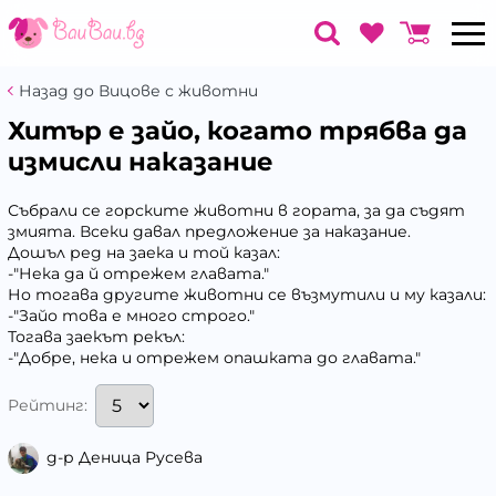
Назад до Вицове с животни
Хитър е зайо, когато трябва да
измисли наказание
Събрали се горските животни в гората, за да съдят
змията. Всеки давал предложение за наказание.
Дошъл ред на заека и той казал:
-"Нека да й отрежем главата."
Но тогава другите животни се възмутили и му казали:
-"Зайо това е много строго."
Тогава заекът рекъл:
-"Добре, нека и отрежем опашката до главата."
Рейтинг:
д-р Деница Русева