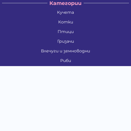
Категории
Кучета
Котки
Птици
Гризачи
Влечуги и земноводни
Риби
Други животни
За стопани
Контакти
"ИНСЪРТ.БГ" ООД
Тел.:
0879 801 808
E-mail:
shop#at#baubau.bg