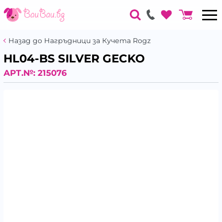
Назад до Нагръдници за Кучета Rogz
HL04-BS SILVER GECKO
АРТ.№:
215076