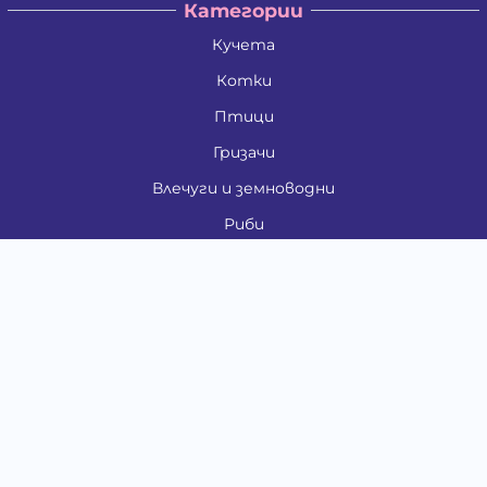
Категории
Кучета
Котки
Птици
Гризачи
Влечуги и земноводни
Риби
Други животни
За стопани
Контакти
"ИНСЪРТ.БГ" ООД
Тел.:
0879 801 808
E-mail:
shop#at#baubau.bg