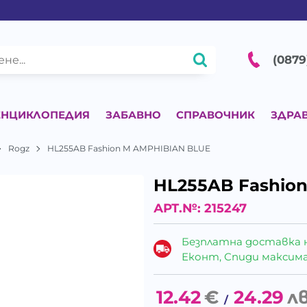
(0879
ЕНЦИКЛОПЕДИЯ
ЗАБАВНО
СПРАВОЧНИК
ЗДРА
Rogz
HL255AB Fashion M AMPHIBIAN BLUE
HL255AB Fashio
АРТ.№:
215247
Безплатна доставка 
Еконт, Спиди максималн
12.42
€
24.29
лв
/