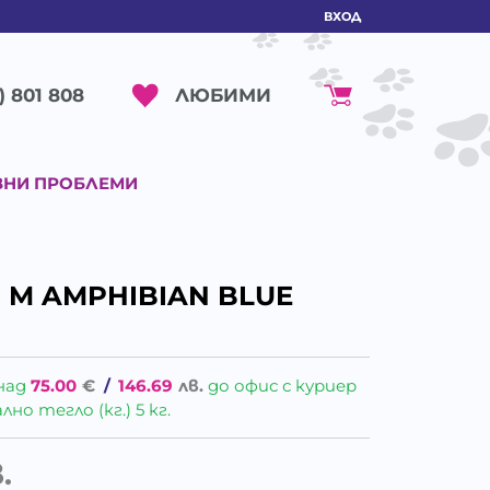
ВХОД
ЛЮБИМИ
) 801 808
ВНИ ПРОБЛЕМИ
n M AMPHIBIAN BLUE
над
75.00
€
/
146.69
лв.
до офис с куриер
о тегло (кг.) 5 кг.
.