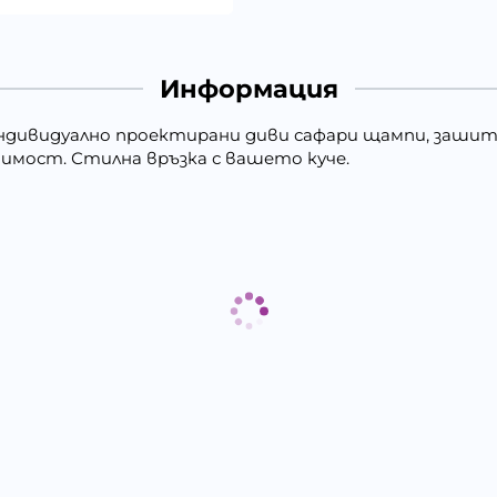
Информация
 с индивидуално проектирани диви сафари щампи, заши
имост. Стилна връзка с вашето куче.