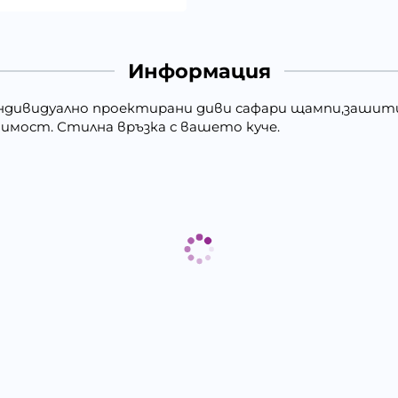
Информация
 с индивидуално проектирани диви сафари щампи,заши
имост. Стилна връзка с вашето куче.