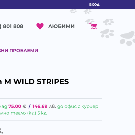
ВХОД
ЛЮБИМИ
) 801 808
ВНИ ПРОБЛЕМИ
n M WILD STRIPES
над
75.00
€
/
146.69
лв.
до офис с куриер
о тегло (кг.) 5 кг.
.