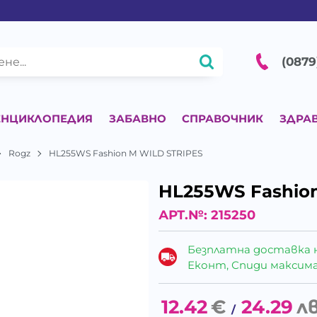
(0879
ЕНЦИКЛОПЕДИЯ
ЗАБАВНО
СПРАВОЧНИК
ЗДРА
Rogz
HL255WS Fashion M WILD STRIPES
HL255WS Fashio
АРТ.№:
215250
Безплатна доставка 
Еконт, Спиди максималн
12.42
€
24.29
лв
/