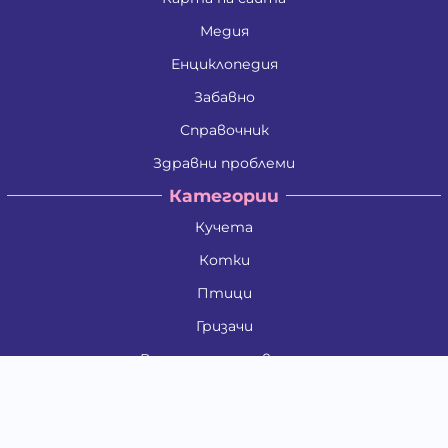
Медия
Енциклопедия
Забавно
Справочник
Здравни проблеми
Категории
Кучета
Котки
Птици
Гризачи
Влечуги и земноводни
Риби
Други животни