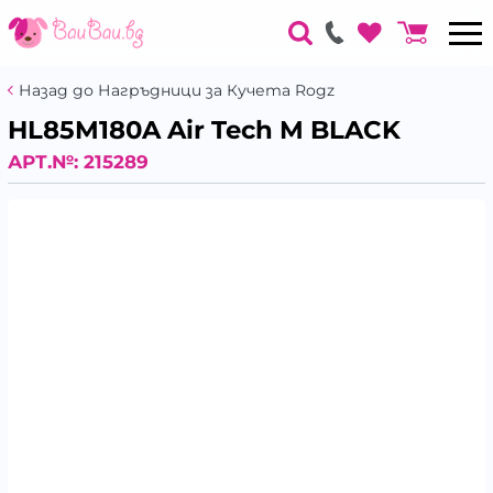
Назад до Нагръдници за Кучета Rogz
HL85M180A Air Tech M BLACK
АРТ.№:
215289