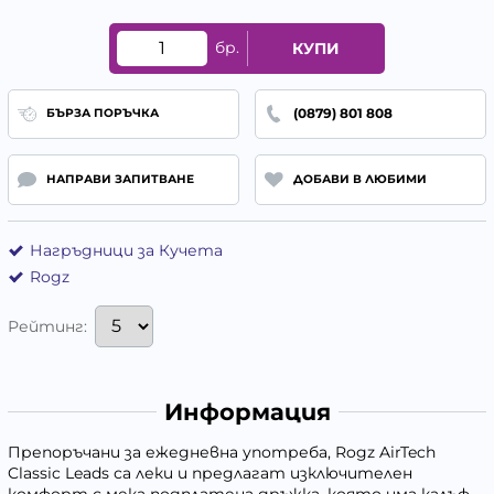
бр.
КУПИ
(0879) 801 808
БЪРЗА ПОРЪЧКА
НАПРАВИ ЗАПИТВАНЕ
ДОБАВИ В ЛЮБИМИ
Нагръдници за Кучета
Rogz
Рейтинг:
Информация
Препоръчани за ежедневна употреба, Rogz AirTech
Classic Leads са леки и предлагат изключителен
комфорт с мека подплатена дръжка, която има калъф