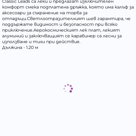
Classic Leads са леки и предлагат изключителен
комфорт смека подплатена дръжка, която има калъф за
аксесоари за съхранение на торба за
отпадъци.Светлоотразителният шев гарантира, че
поддържате видимост и безопасност при всяко
приключение.Аерокосмическият лек плат, лекият
алуминий и заключващият се карабинер са лесни за
използване и тихи при действие.
Дължина - 1.20 м