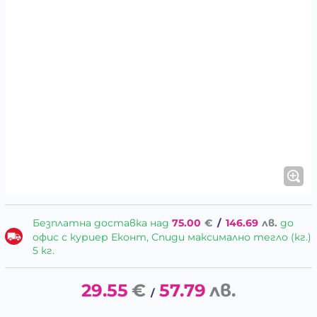
Безплатна доставка над
75.00
€
/
146.69
лв.
до
офис с куриер Еконт, Спиди максимално тегло (кг.)
5 кг.
29.55
€
57.79
лв.
/