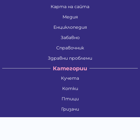
Карта на сайта
Медия
Енциклопедия
Забавно
Справочник
Здравни проблеми
Категории
Кучета
Котки
Птици
Гризачи
Влечуги и земноводни
Риби