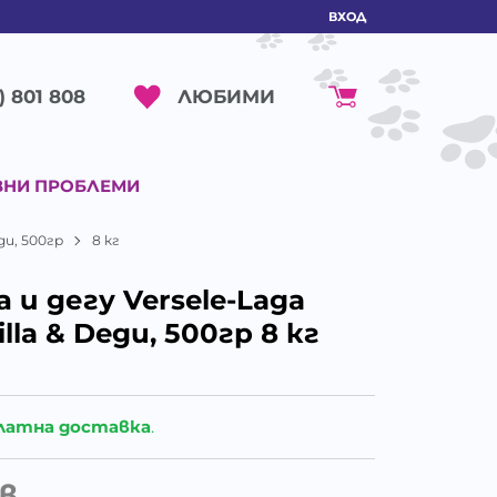
ВХОД
ЛЮБИМИ
) 801 808
ВНИ ПРОБЛЕМИ
gu, 500гр
8 кг
 и дегу Versele-Laga
lla & Degu, 500гр 8 кг
латна доставка
.
в.