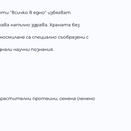
лети "всичко в едно" избягват
ава напълно здрава. Храната без
носмилане са специално съобразени с
днали научни познания.
 растителни протеини, семена (ленено
%