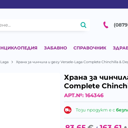
(0879
ЕНЦИКЛОПЕДИЯ
ЗАБАВНО
СПРАВОЧНИК
ЗДРА
- Laga
Храна за чинчила и дегу Versele-Laga Complete Chinchilla & De
Храна за чинчила
Complete Chinchi
АРТ.№:
164346
Този продукт е с
безп
83.65
€
163.61
л