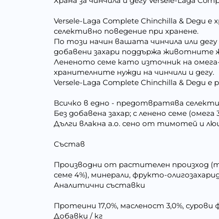
Храна за чинчила и дегу Versele-Laga Compl
Versele-Laga Complete Chinchilla & Degu
селективно поведение при хранене.
По този начин вашата чинчила или дегу
добавени захари поддържа животните ж
Лененото семе като източник на омега-3
хранителните нужди на чинчили и дегу.
Versele-Laga Complete Chinchilla & Degu
Всичко в едно - предотвратява селект
Без добавена захар; с ленено семе (омега 
Дълги влакна а.о. сено от тимотей и лю
Състав
Производни от растителен произход (т
семе 4%), минерали, фрукто-олигозахариди
Аналитични съставки
Протеини 17,0%, масленост 3,0%, сурови ф
Добавки / кг