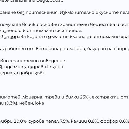
ete Chinchilla & Degu, 500гр
 е хранене без притеснения. Изключително вкусните пе
 получава всички основни хранителни вещества и ост
изнени и в оптимално състояние.
 за здрава козина и дългите влакна за оптимално хра
 е разработен от ветеринарни лекари, базиран на напре
ивно хранително поведение
3), идеално за здрава козина
церна за добри зъби
имотей, люцерна, треви и билки 23%), екстракти от
 (0,3%), невен, юка
ибри 20,0%, сурова пепел 7,5%, калций 0,8%, фосфор 0,6