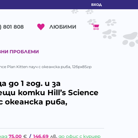
ВХОД
ЛЮБИМИ
) 801 808
ВНИ ПРОБЛЕМИ
ce Plan Kitten пауч с океанска риба, 12брх85гр
 до 1 год. и за
и котки Hill’s Science
 с океанска риба,
над
75.00
€
/
146.69
лв.
до офис с куриер