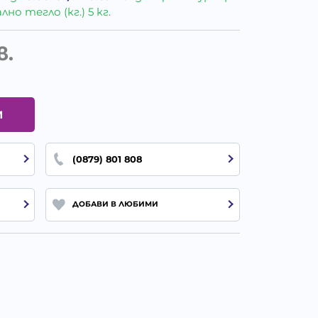
о тегло (кг.) 5 кг.
в.
И
(0879) 801 808
ДОБАВИ В ЛЮБИМИ