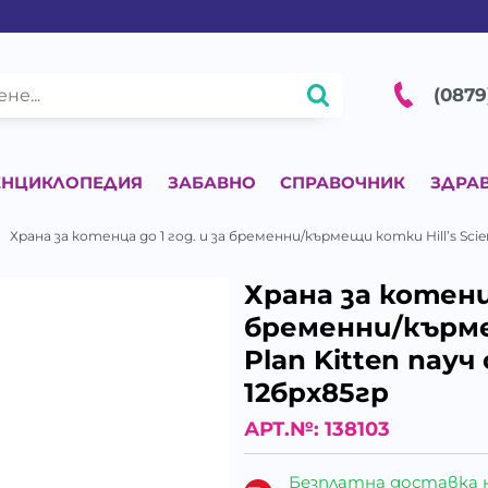
(0879
ЕНЦИКЛОПЕДИЯ
ЗАБАВНО
СПРАВОЧНИК
ЗДРА
Храна за котенца до 1 год. и за бременни/кърмещи котки Hill’s Scien
Храна за котенца
бременни/кърмещ
Plan Kitten пауч
12брх85гр
АРТ.№:
138103
Безплатна доставка 