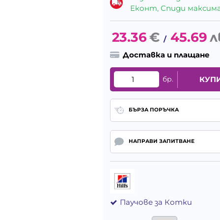
Еконт, Спиди максималн
23.36
€
45.69
л
/
Доставка и плащане
бр.
КУП
БЪРЗА ПОРЪЧКА
НАПРАВИ ЗАПИТВАНЕ
Паучове за Котки