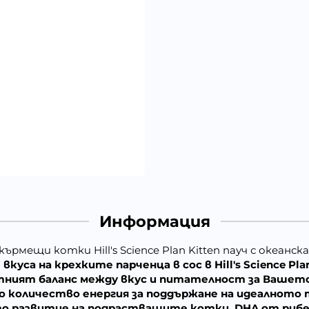
Информация
кърмещи котки Hill's Science Plan Kitten пауч с океанска
а на крехките парченца в сос в Hill's Science Plan 
фектният баланс между вкус и питателност за Вашет
 количество енергия за поддържане на идеалното те
 развитие на подрастващите котки. DHA от рибен