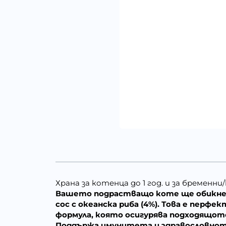
Храна за котенца до 1 год. и за бременни/
Вашето подрастващо коте ще обикне вкус
сос с океанска риба (4%). Това е пер
формула, която осигурява подходящото
Поддържа имунитета и здравословното