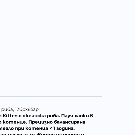
 риба, 12брх85гр
Kitten с океанска риба. Пауч хапки в
о котенце. Прецизно балансирана
гло при котенца < 1 година.
о масло за развитие на очите и