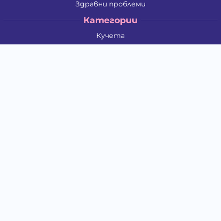
Здравни проблеми
Категории
Кучета
Котки
Птици
Гризачи
Влечуги и земноводни
Риби
Други животни
За стопани
Контакти
"ИНСЪРТ.БГ" ООД
Тел.:
0879 801 808
E-mail:
shop#at#baubau.bg