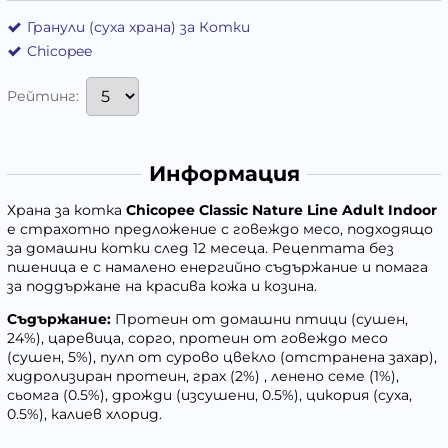
Гранули (суха храна) за Котки
Chicopee
Рейтинг:
Информация
Храна за котка
Chicopee Classic Nature Line Adult Indoor
е страхотно предложение с говеждо месо, подходящо
за домашни котки след 12 месеца. Рецептата без
пшеница е с намалено енергийно съдържание и помага
за поддържане на красива кожа и козина.
Съдържание:
Протеин от домашни птици (сушен,
24%), царевица, сорго, протеин от говеждо месо
(сушен, 5%), пулп от суровo цвекло (отстранена захар),
хидролизиран протеин, грах (2%) , ленено семе (1%),
сьомга (0.5%), дрожди (изсушени, 0.5%), цикория (суха,
0.5%), калиев хлорид.